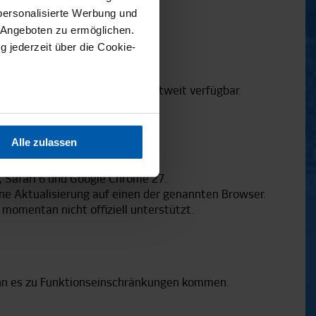
personalisierte Werbung und
 Angeboten zu ermöglichen.
g jederzeit über die Cookie-
sind nahezu in jedem Land weltweit verfügbar.
sein können
ren
Alle zulassen
hre Präferenzen im
Abschnitt
2, Safari 6 und Google Chrome 27.
ne Aktualisierung auf einen der genannten Browser.
 Medien anbieten zu können
omentan nicht offiziell unterstützt.
hrer Verwendung unserer
 führen diese Informationen
ie im Rahmen Ihrer Nutzung
 kann es zu Funktionseinschränkungen kommen.