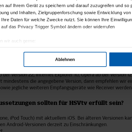
en auf Ihrem Gerät zu speichern und darauf zuzugreifen und so 
ung und Inhalten, Zielgruppenforschung sowie Entwicklung von
 Ihre Daten für welche Zwecke nutzt. Sie können Ihre Einwilligun
n Geräten kann ich HSVtv gucken?
 auf das Privacy Trigger Symbol ändern oder widerrufen
 Endgerät (Smartphone, Tablets etc.) nutzen. Unsere Videos 
n wir auch gerne:
geografische Lage erfassen, welche bis auf einige Meter genau 
rauche ich?
Scannen nach bestimmten Merkmalen (Fingerprinting) identifizie
Ablehnen
ie Ihre persönlichen Daten verarbeitet werden, und legen Sie I
alle Cookies aktivieren und zulassen.
b der Version 22, Internet Explorer 10, Opera ab der Version 1
ht mindestens die angegebene Version, dann empfehlen wir ei
nhalte und Anzeigen zu personalisieren, Funktionen für soziale
owie jegliche weiteren Empfangsgeräte wie Receiver werden m
Website zu analysieren. Außerdem geben wir Informationen zu I
r soziale Medien, Werbung und Analysen weiter. Unsere Partner
ssetzungen sollten für HSVtv erfüllt sein?
 Daten zusammen, die Sie ihnen bereitgestellt haben oder die s
n.
Phone, iPod Touch) mit aktuellem iOS. Bei älteren Versionen
len Android-Versionen derzeit zu Einschränkungen.
t.