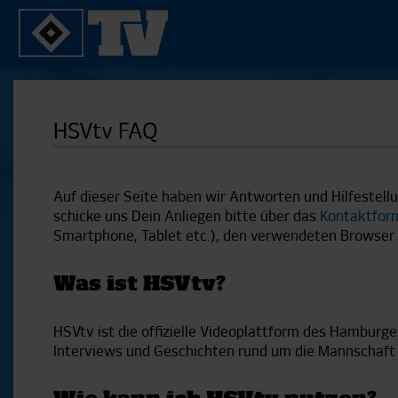
SPIELE
YOUNG TALENTS
HSVtv FAQ
2. Bundesliga 20/21
U21
2. Bundesliga 19/20
U19
2. Bundesliga 18/19
U17
Auf dieser Seite haben wir Antworten und Hilfestell
Bundesliga 17/18
Reportagen
schicke uns Dein Anliegen bitte über das
Kontaktfor
Bundesliga 16/17
Smartphone, Tablet etc.), den verwendeten Browser (
Pokal- und Testspiele
Testspiele
Was ist HSVtv?
ALLE VIDEOS
HSVtv ist die offizielle Videoplattform des Hamburger
Interviews und Geschichten rund um die Mannschaft 
Suche
FAQ