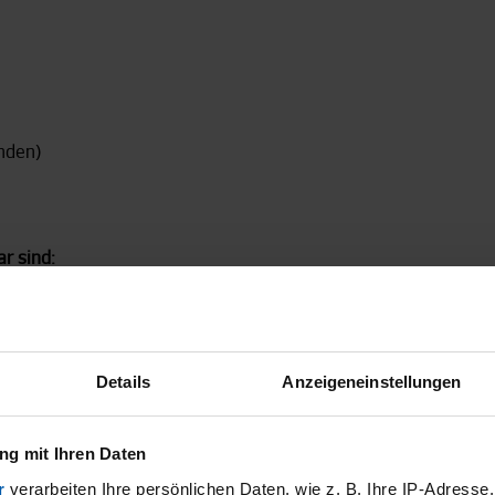
ünden)
r sind:
Details
Anzeigeneinstellungen
as liegen?
ff zur Verfügung.
g mit Ihren Daten
r
verarbeiten Ihre persönlichen Daten, wie z. B. Ihre IP-Adresse,