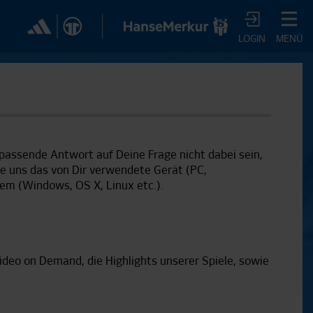
✕
LOGIN
MENÜ
CHER DIR JETZT EIN
VTV-ABO!
passende Antwort auf Deine Frage nicht dabei sein,
m HSVtv-Abo hast Du vollen Zugriff auf über 100
 uns das von Dir verwendete Gerät (PC,
 jeden Monat, darunter alle Saisonspiele in voller
em (Windows, OS X, Linux etc.).
, sowie Spielzusammenfassungen, exklusive
iews, Pressekonferenzen und vieles mehr.
JETZT ZUM ABO
Video on Demand, die Highlights unserer Spiele, sowie