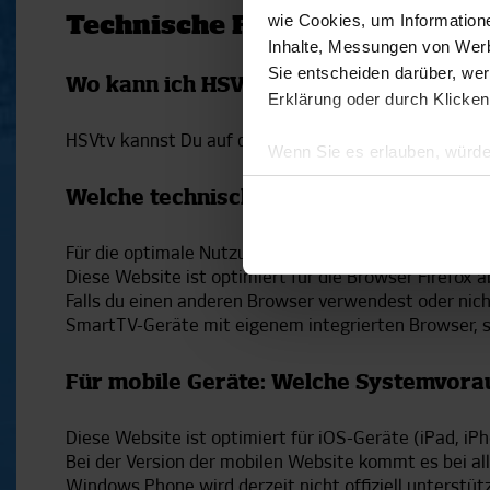
wie Cookies, um Information
Technische Fragen
Inhalte, Messungen von Werb
Sie entscheiden darüber, wer
Wo kann ich HSVtv nutzen? Auf welche
Erklärung oder durch Klicken
HSVtv kannst Du auf deinem PC, Laptop oder mobilen
Wenn Sie es erlauben, würde
Informationen über Ihre 
Welche technischen Voraussetzungen b
Ihr Gerät durch aktives 
Erfahren Sie mehr darüber, w
Für die optimale Nutzung dieser Website solltest du 
Einzelheiten
fest.
Diese Website ist optimiert für die Browser Firefox a
Falls du einen anderen Browser verwendest oder nic
Wir verwenden Cookies, um I
SmartTV-Geräte mit eigenem integrierten Browser, s
und die Zugriffe auf unsere 
Website an unsere Partner fü
Für mobile Geräte: Welche Systemvorau
möglicherweise mit weiteren
der Dienste gesammelt habe
Diese Website ist optimiert für iOS-Geräte (iPad, i
Bei der Version der mobilen Website kommt es bei al
Windows Phone wird derzeit nicht offiziell unterstütz