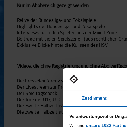
Nur im Abobereich gezeigt werden:
Relive der Bundesliga- und Pokalspiele
Highlights der Bundesliga- und Pokalspiele
Interviews nach den Spielen aus der Mixed Zone
Beiträge mit vielen Spielszenen (aus rechtlichen Gr
Exklusive Blicke hinter die Kulissen des HSV
Videos, die ohne Registrierung und ohne Abo verfügba
Die Pressekonferenz vor und nach dem Spiel
Der Livestream zur Pressekonferenz vor dem Spiel
Der Spieltagscheck
Zustimmung
Die Tore der U17, U19 und U21
Die zweite Halbzeit ist nicht verfügbar, woran kann d
Die zweite Halbzeit steht erst 45 Minuten nach Abpfi
Verantwortungsvoller Umgan
Wir und
unsere 1022 Partne