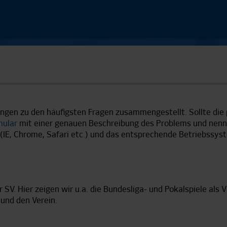
NUR DER HSV
SI
Interviews
HS
Spieltagschecks
Pressekonferenzen
ungen zu den häufigsten Fragen zusammengestellt. Sollte die 
Mit de
Reportagen
mular
mit einer genauen Beschreibung des Problems und nenne
Videos
Trainingslager
IE, Chrome, Safari etc.) und das entsprechende Betriebssyst
Bunte HSV-Welt
Länge
Verein
Interv
 SV. Hier zeigen wir u.a. die Bundesliga- und Pokalspiele als 
und den Verein.