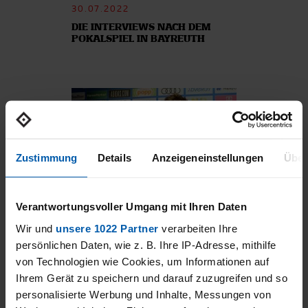
30.07.2022
DIE INTERVIEWS NACH DEM
POKALSPIEL IN BAYREUTH
Zustimmung
Details
Anzeigeneinstellungen
Über
24.07.2022
Verantwortungsvoller Umgang mit Ihren Daten
DIE INTERVIEWS NACH DEM
HEIMSPIEL GEGEN ROSTOCK
Wir und
unsere 1022 Partner
verarbeiten Ihre
persönlichen Daten, wie z. B. Ihre IP-Adresse, mithilfe
von Technologien wie Cookies, um Informationen auf
Ihrem Gerät zu speichern und darauf zuzugreifen und so
personalisierte Werbung und Inhalte, Messungen von