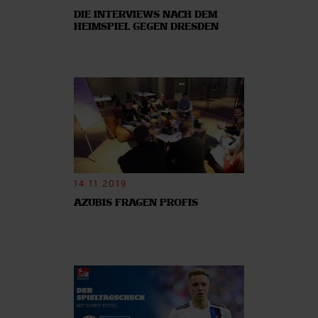
DIE INTERVIEWS NACH DEM
Wir verwenden Cookies, um Inhalte und Anzeigen zu
HEIMSPIEL GEGEN DRESDEN
personalisieren, Funktionen für soziale Medien anbieten
zu können und die Zugriffe auf unsere Website zu
analysieren. Außerdem geben wir Informationen zu Ihrer
Verwendung unserer Website an unsere Partner für
soziale Medien, Werbung und Analysen weiter. Unsere
Partner führen diese Informationen möglicherweise mit
weiteren Daten zusammen, die Sie ihnen bereitgestellt
haben oder die sie im Rahmen Ihrer Nutzung der Dienste
gesammelt haben.
14.11.2019
AZUBIS FRAGEN PROFIS