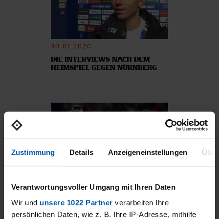
30.01.2020
DIE INTERVIEWS NACH DEM
HEIMSPIEL GEGEN NÜRNBERG
Zustimmung
Details
Anzeigeneinstellungen
Über
19.01.2020
Verantwortungsvoller Umgang mit Ihren Daten
HIGHLIGHTS: FC BASEL - HSV
Wir und
unsere 1022 Partner
verarbeiten Ihre
persönlichen Daten, wie z. B. Ihre IP-Adresse, mithilfe