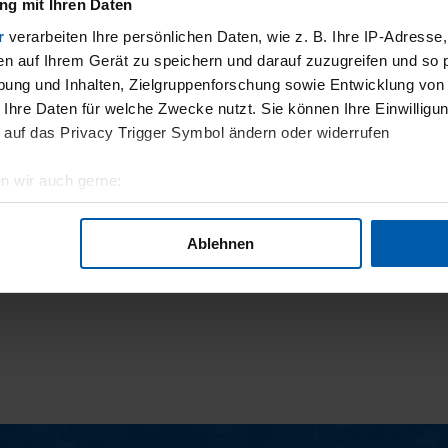
g mit Ihren Daten
VORSTELLUNG VON JONAS
BOLDT
r
verarbeiten Ihre persönlichen Daten, wie z. B. Ihre IP-Adresse,
en auf Ihrem Gerät zu speichern und darauf zuzugreifen und so 
ung und Inhalten, Zielgruppenforschung sowie Entwicklung von
 Ihre Daten für welche Zwecke nutzt. Sie können Ihre Einwilligun
 auf das Privacy Trigger Symbol ändern oder widerrufen
n wir auch gerne:
geografische Lage erfassen, welche bis auf einige Meter genau 
Scannen nach bestimmten Merkmalen (Fingerprinting) identifizie
Ablehnen
ie Ihre persönlichen Daten verarbeitet werden, und legen Sie I
nhalte und Anzeigen zu personalisieren, Funktionen für soziale
Website zu analysieren. Außerdem geben wir Informationen zu I
r soziale Medien, Werbung und Analysen weiter. Unsere Partner
 Daten zusammen, die Sie ihnen bereitgestellt haben oder die s
n.