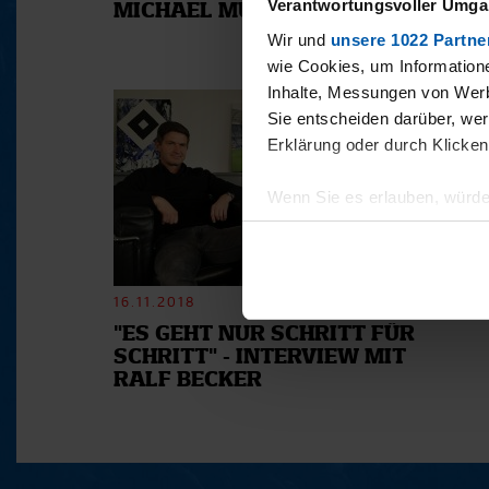
Verantwortungsvoller Umgan
MICHAEL MUTZEL
Wir und
unsere 1022 Partne
wie Cookies, um Information
Inhalte, Messungen von Werb
Sie entscheiden darüber, wer
Erklärung oder durch Klicken
Wenn Sie es erlauben, würde
Informationen über Ihre 
Ihr Gerät durch aktives 
Erfahren Sie mehr darüber, w
16.11.2018
Einzelheiten
fest.
"ES GEHT NUR SCHRITT FÜR
SCHRITT" - INTERVIEW MIT
Wir verwenden Cookies, um I
RALF BECKER
und die Zugriffe auf unsere 
Website an unsere Partner fü
möglicherweise mit weiteren
der Dienste gesammelt habe