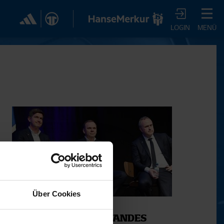
✕
LOGIN
MENÜ
CHER DIR JETZT EIN
VTV-ABO!
m HSVtv-Abo hast Du vollen Zugriff auf über 100
 jeden Monat, darunter alle Saisonspiele in voller
, sowie Spielzusammenfassungen, exklusive
iews, Pressekonferenzen und vieles mehr.
JETZT ZUM ABO
Über Cookies
19.01.2019
BERICHT DES VORSTANDES