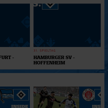
ie im Rahmen Ihrer Nutzung
31. SPIELTAG
URT -
HAMBURGER SV -
HOFFENHEIM