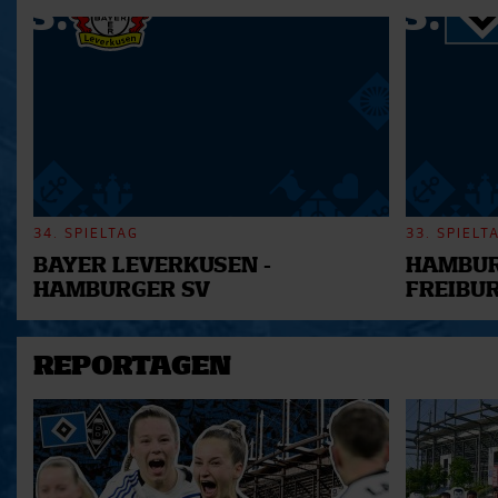
möglicherweise mit weiteren
der Dienste gesammelt habe
34. SPIELTAG
33. SPIELT
BAYER LEVERKUSEN -
HAMBUR
HAMBURGER SV
FREIBU
REPORTAGEN