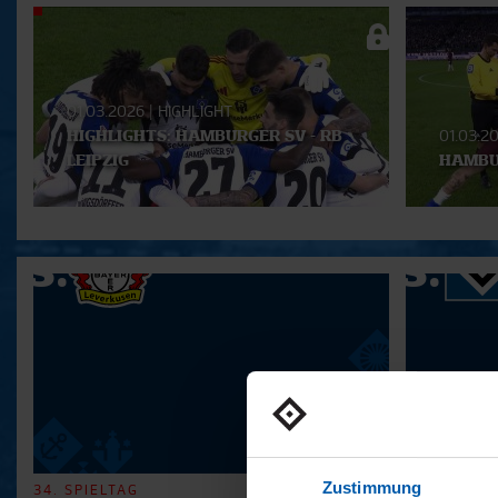
Aktuelle
Playlist
01.03.2026
|
HIGHLIGHT
HIGHLIGHTS: HAMBURGER SV - RB
01.03.2
LEIPZIG
HAMBUR
Zustimmung
34. SPIELTAG
33. SPIELT