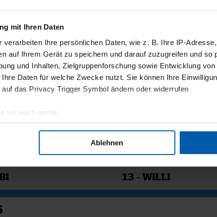
GER SV -
EINTRACHT FRANKF
RG
HAMBURGER SV
g mit Ihren Daten
r
verarbeiten Ihre persönlichen Daten, wie z. B. Ihre IP-Adresse,
SMATERIAL
en auf Ihrem Gerät zu speichern und darauf zuzugreifen und so 
ung und Inhalten, Zielgruppenforschung sowie Entwicklung von
 Ihre Daten für welche Zwecke nutzt. Sie können Ihre Einwilligun
 auf das Privacy Trigger Symbol ändern oder widerrufen
n wir auch gerne:
geografische Lage erfassen, welche bis auf einige Meter genau 
Scannen nach bestimmten Merkmalen (Fingerprinting) identifizie
Ablehnen
ie Ihre persönlichen Daten verarbeitet werden, und legen Sie I
11.12.2025
BI
13 - WILLI
nhalte und Anzeigen zu personalisieren, Funktionen für soziale
Website zu analysieren. Außerdem geben wir Informationen zu I
r soziale Medien, Werbung und Analysen weiter. Unsere Partner
6