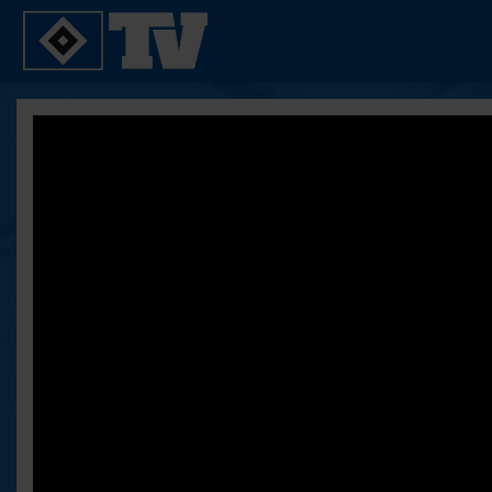
SPIELE
YOUNG TALENTS
2. Bundesliga 20/21
U21
2. Bundesliga 19/20
U19
2. Bundesliga 18/19
U17
Bundesliga 17/18
Reportagen
Bundesliga 16/17
Pokal- und Testspiele
Testspiele
ALLE VIDEOS
Suche
FAQ