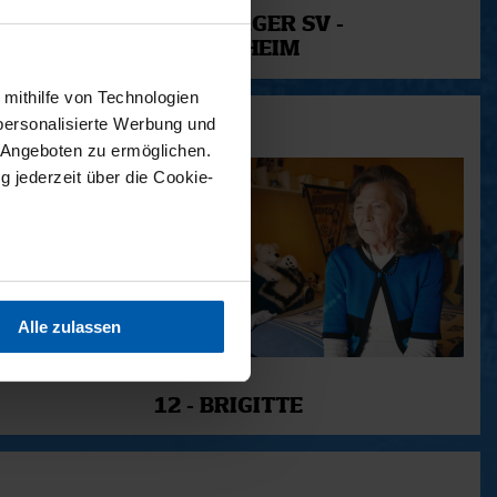
URT -
HAMBURGER SV -
HOFFENHEIM
 mithilfe von Technologien
personalisierte Werbung und
 Angeboten zu ermöglichen.
g jederzeit über die Cookie-
sein können
ren
Alle zulassen
hre Präferenzen im
Abschnitt
11.12.2025
12 - BRIGITTE
 Medien anbieten zu können
hrer Verwendung unserer
 führen diese Informationen