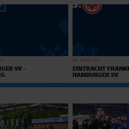
 Daten zusammen, die Sie ihnen bereitgestellt haben oder die s
n.
AG
32. SPIELTAG
GER SV -
EINTRACHT FRANKF
RG
HAMBURGER SV