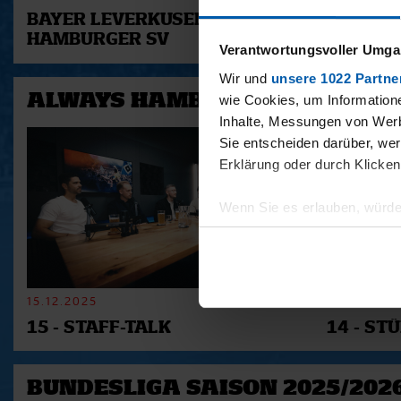
BAYER LEVERKUSEN -
HAMBUR
HAMBURGER SV
FREIBU
Verantwortungsvoller Umgan
Wir und
unsere 1022 Partne
ALWAYS HAMBURG - DAS BONU
wie Cookies, um Information
Inhalte, Messungen von Werb
Sie entscheiden darüber, wer
Erklärung oder durch Klicken
Wenn Sie es erlauben, würde
Informationen über Ihre 
Ihr Gerät durch aktives 
Erfahren Sie mehr darüber, w
Einzelheiten
fest.
15.12.2025
11.12.2025
15 - STAFF-TALK
14 - STÜ
Wir verwenden Cookies, um I
und die Zugriffe auf unsere 
Website an unsere Partner fü
BUNDESLIGA SAISON 2025/202