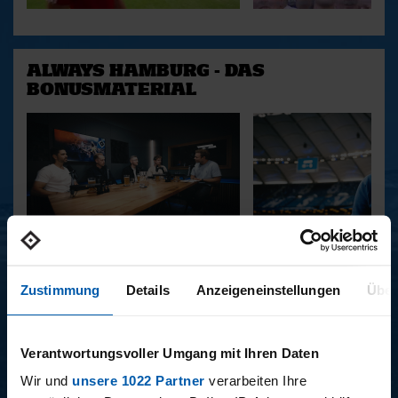
ALWAYS HAMBURG - DAS
BONUSMATERIAL
15.12.2025
11.12.2025
15 - STAFF-TALK
14 - STÜBI
Zustimmung
Details
Anzeigeneinstellungen
Über
Verantwortungsvoller Umgang mit Ihren Daten
BUNDESLIGA SAISON 2025/2026
Wir und
unsere 1022 Partner
verarbeiten Ihre