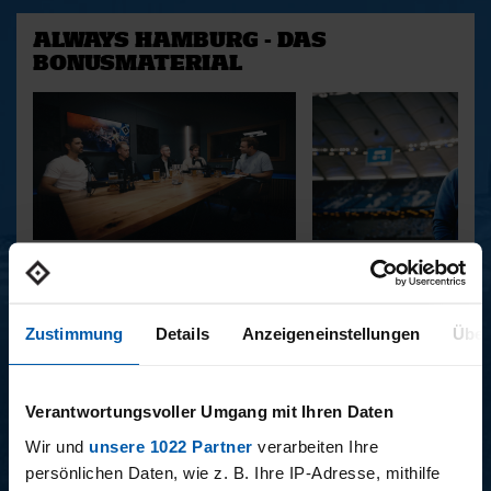
ALWAYS HAMBURG - DAS
BONUSMATERIAL
15.12.2025
11.12.2025
15 - STAFF-TALK
14 - STÜBI
Zustimmung
Details
Anzeigeneinstellungen
Über
BUNDESLIGA SAISON 2025/2026
Verantwortungsvoller Umgang mit Ihren Daten
Wir und
unsere 1022 Partner
verarbeiten Ihre
persönlichen Daten, wie z. B. Ihre IP-Adresse, mithilfe