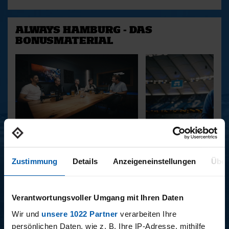
ALWAYS HAMBURG - DAS
BONUSMATERIAL
15.12.2025
11.12.2025
15 - STAFF-TALK
14 - STÜBI
Zustimmung
Details
Anzeigeneinstellungen
Über
BUNDESLIGA SAISON 2025/2026
Verantwortungsvoller Umgang mit Ihren Daten
Wir und
unsere 1022 Partner
verarbeiten Ihre
persönlichen Daten, wie z. B. Ihre IP-Adresse, mithilfe