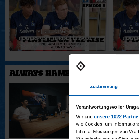
Playlist
22.07.2019
|
REPORTAGE
26.05.2
PLAYERS ON THE RISE | EPISODE 3
PLAYER
ALWAYS HAMBURG - DAS BONU
Zustimmung
Verantwortungsvoller Umgan
Wir und
unsere 1022 Partne
wie Cookies, um Information
Inhalte, Messungen von Werb
Sie entscheiden darüber, wer