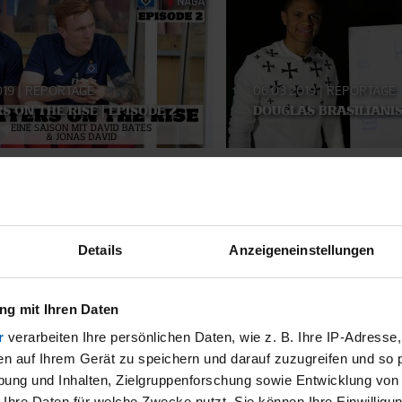
019
|
REPORTAGE
06.03.2019
|
REPORTAGE
S ON THE RISE | EPISODE 2
DOUGLAS BRASILIANI
SMATERIAL
Details
Anzeigeneinstellungen
g mit Ihren Daten
r
verarbeiten Ihre persönlichen Daten, wie z. B. Ihre IP-Adresse,
en auf Ihrem Gerät zu speichern und darauf zuzugreifen und so 
ung und Inhalten, Zielgruppenforschung sowie Entwicklung von
 Ihre Daten für welche Zwecke nutzt. Sie können Ihre Einwilligun