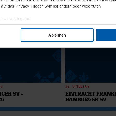
11.12.2025
 auf das Privacy Trigger Symbol ändern oder widerrufen
BI
13 - WILLI
n wir auch gerne:
geografische Lage erfassen, welche bis auf einige Meter genau 
6
Scannen nach bestimmten Merkmalen (Fingerprinting) identifizie
Ablehnen
ie Ihre persönlichen Daten verarbeitet werden, und legen Sie I
nhalte und Anzeigen zu personalisieren, Funktionen für soziale
Website zu analysieren. Außerdem geben wir Informationen zu I
r soziale Medien, Werbung und Analysen weiter. Unsere Partner
 Daten zusammen, die Sie ihnen bereitgestellt haben oder die s
n.
AG
32. SPIELTAG
GER SV -
EINTRACHT FRANKF
RG
HAMBURGER SV