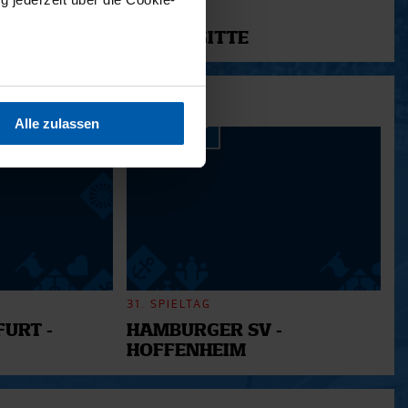
11.12.2025
12 - BRIGITTE
sein können
ren
Alle zulassen
hre Präferenzen im
Abschnitt
 Medien anbieten zu können
hrer Verwendung unserer
 führen diese Informationen
ie im Rahmen Ihrer Nutzung
31. SPIELTAG
URT -
HAMBURGER SV -
HOFFENHEIM