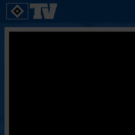
SPIELE
YOUNG TALENTS
2. Bundesliga 20/21
U21
2. Bundesliga 19/20
U19
2. Bundesliga 18/19
U17
Bundesliga 17/18
Reportagen
Bundesliga 16/17
Pokal- und Testspiele
Testspiele
ALLE VIDEOS
Suche
FAQ