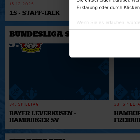
15.12.2025
11.12.2025
Erklärung oder durch Klicken
15 - STAFF-TALK
14 - STÜ
Wenn Sie es erlauben, würde
Informationen über Ihre 
BUNDESLIGA SAISON 2025/202
Ihr Gerät durch aktives 
Erfahren Sie mehr darüber, w
Einzelheiten
fest.
Wir verwenden Cookies, um I
und die Zugriffe auf unsere 
Website an unsere Partner fü
möglicherweise mit weiteren
der Dienste gesammelt habe
34. SPIELTAG
33. SPIELT
BAYER LEVERKUSEN -
HAMBUR
HAMBURGER SV
FREIBU