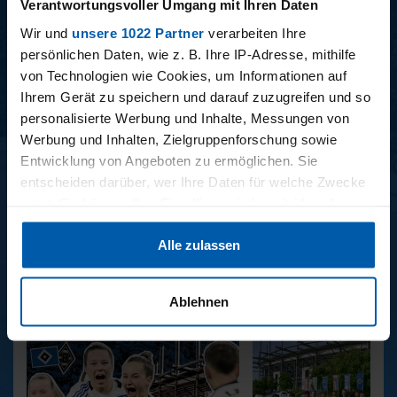
Verantwortungsvoller Umgang mit Ihren Daten
Wir und
unsere 1022 Partner
verarbeiten Ihre
persönlichen Daten, wie z. B. Ihre IP-Adresse, mithilfe
BUNDESLIGA SAISON 2025/2026
von Technologien wie Cookies, um Informationen auf
Ihrem Gerät zu speichern und darauf zuzugreifen und so
personalisierte Werbung und Inhalte, Messungen von
Werbung und Inhalten, Zielgruppenforschung sowie
Entwicklung von Angeboten zu ermöglichen. Sie
entscheiden darüber, wer Ihre Daten für welche Zwecke
nutzt. Sie können Ihre Einwilligung jederzeit über die
34. SPIELTAG
33. SPIELTAG
Cookie-Erklärung oder durch Klicken auf das Privacy
Alle zulassen
Trigger Symbol ändern oder widerrufen
BAYER LEVERKUSEN -
HAMBURGER SV -
HAMBURGER SV
FREIBURG
Wenn Sie es erlauben, würden wir auch gerne:
Ablehnen
Informationen über Ihre geografische Lage erfassen,
REPORTAGEN
welche bis auf einige Meter genau sein können
Ihr Gerät durch aktives Scannen nach bestimmten
Merkmalen (Fingerprinting) identifizieren