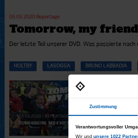
05.05.2020
Reportage
Tomorrow, my friend! 
Der letzte Teil unserer DVD. Was passierte nach
HOLTBY
LASOGGA
BRUNO LABBADIA
Aktuelle
Playlist
Zustimmung
05.05.2020
|
REPORTAGE
28.04.
TOMORROW, MY FRIEND! - TEIL 7
TOMORR
Verantwortungsvoller Umgan
Wir und
unsere 1022 Partne