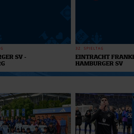
AG
32. SPIELTAG
GER SV -
EINTRACHT FRANKF
RG
HAMBURGER SV