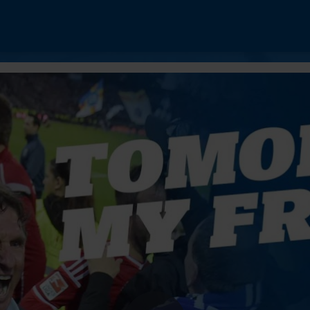
NUR DER HSV
SI
Interviews
HS
Spieltagschecks
Pressekonferenzen
Mit de
Reportagen
Videos
Trainingslager
Bunte HSV-Welt
Länge
Verein
Interv