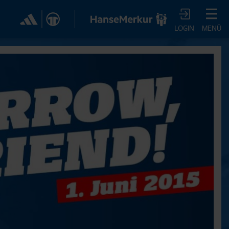
✕
LOGIN
MENÜ
CHER DIR JETZT EIN
VTV-ABO!
m HSVtv-Abo hast Du vollen Zugriff auf über 100
 jeden Monat, darunter alle Saisonspiele in voller
, sowie Spielzusammenfassungen, exklusive
iews, Pressekonferenzen und vieles mehr.
JETZT ZUM ABO