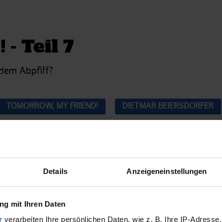
- Teil 7
 dem Abpfiff?
TOMORROW, MY FRIEND!
DIETMAR BEIERSDORFER
Details
Anzeigeneinstellungen
25.04.2020
|
REPORTAGE
2020
|
REPORTAGE
CLASSIC HIGHLIGHT: 
OW, MY FRIEND! - TEIL 6
DRESDEN - HAMBURGER
g mit Ihren Daten
r
verarbeiten Ihre persönlichen Daten, wie z. B. Ihre IP-Adresse,