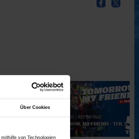
Über Cookies
DYNAMO
21.04.2020
|
REPORTAGE
 SV (1995)
TOMORROW, MY FRIEND! - TEIL 5
 mithilfe von Technologien