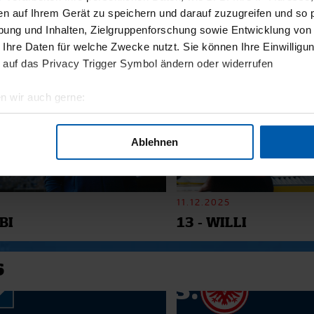
en auf Ihrem Gerät zu speichern und darauf zuzugreifen und so 
ung und Inhalten, Zielgruppenforschung sowie Entwicklung von
SMATERIAL
 Ihre Daten für welche Zwecke nutzt. Sie können Ihre Einwilligun
 auf das Privacy Trigger Symbol ändern oder widerrufen
n wir auch gerne:
geografische Lage erfassen, welche bis auf einige Meter genau 
Scannen nach bestimmten Merkmalen (Fingerprinting) identifizie
Ablehnen
ie Ihre persönlichen Daten verarbeitet werden, und legen Sie I
nhalte und Anzeigen zu personalisieren, Funktionen für soziale
11.12.2025
Website zu analysieren. Außerdem geben wir Informationen zu I
BI
13 - WILLI
r soziale Medien, Werbung und Analysen weiter. Unsere Partner
 Daten zusammen, die Sie ihnen bereitgestellt haben oder die s
6
n.