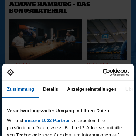
ALWAYS HAMBURG - DAS
BONUSMATERIAL
15.12.2025
11.12.2025
15 - STAFF-TALK
14 - STÜBI
Zustimmung
Details
Anzeigeneinstellungen
Über
BUNDESLIGA SAISON 2025/2026
Verantwortungsvoller Umgang mit Ihren Daten
Wir und
unsere 1022 Partner
verarbeiten Ihre
persönlichen Daten, wie z. B. Ihre IP-Adresse, mithilfe
von Technologien wie Cookies, um Informationen auf