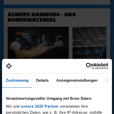
ALWAYS HAMBURG - DAS
BONUSMATERIAL
15.12.2025
11.12.2025
15 - STAFF-TALK
14 - STÜBI
Zustimmung
Details
Anzeigeneinstellungen
Über
BUNDESLIGA SAISON 2025/2026
Verantwortungsvoller Umgang mit Ihren Daten
Wir und
unsere 1022 Partner
verarbeiten Ihre
persönlichen Daten, wie z. B. Ihre IP-Adresse, mithilfe