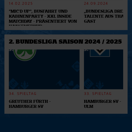
14.02.2025
24.09.2024
Abschnitt Einzelheiten
fest.
"MIC'D UP", BUSFAHRT UND
„BUNDESLIGA DREAM 2
KABINENPARTY - XXL INSIDE
TALENTE AUS THAILA
Wir verwenden Cookies, um Inhalte und Anzeigen zu
MATCHDAY - PRÄSENTIERT VON
GAST
personalisieren, Funktionen für soziale Medien anbieten
HANSEMERKUR
zu können und die Zugriffe auf unsere Website zu
analysieren. Außerdem geben wir Informationen zu Ihrer
2. BUNDESLIGA SAISON 2024 / 2025
Verwendung unserer Website an unsere Partner für
soziale Medien, Werbung und Analysen weiter. Unsere
Partner führen diese Informationen möglicherweise mit
weiteren Daten zusammen, die Sie ihnen bereitgestellt
haben oder die sie im Rahmen Ihrer Nutzung der Dienste
gesammelt haben.
34. SPIELTAG
33. SPIELTAG
GREUTHER FÜRTH -
HAMBURGER SV -
HAMBURGER SV
ULM