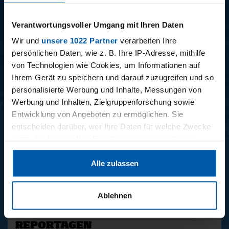
15.12.2025
11.12.2025
Verantwortungsvoller Umgang mit Ihren Daten
15 - STAFF-TALK
14 - STÜBI
Wir und
unsere 1022 Partner
verarbeiten Ihre
persönlichen Daten, wie z. B. Ihre IP-Adresse, mithilfe
von Technologien wie Cookies, um Informationen auf
Ihrem Gerät zu speichern und darauf zuzugreifen und so
BUNDESLIGA SAISON 2025/2026
personalisierte Werbung und Inhalte, Messungen von
Werbung und Inhalten, Zielgruppenforschung sowie
Entwicklung von Angeboten zu ermöglichen. Sie
entscheiden darüber, wer Ihre Daten für welche Zwecke
nutzt. Sie können Ihre Einwilligung jederzeit über die
Cookie-Erklärung oder durch Klicken auf das Privacy
Alle zulassen
Trigger Symbol ändern oder widerrufen
34. SPIELTAG
33. SPIELTAG
BAYER LEVERKUSEN -
HAMBURGER SV -
Wenn Sie es erlauben, würden wir auch gerne:
HAMBURGER SV
FREIBURG
Ablehnen
Informationen über Ihre geografische Lage erfassen,
welche bis auf einige Meter genau sein können
REPORTAGEN
Ihr Gerät durch aktives Scannen nach bestimmten