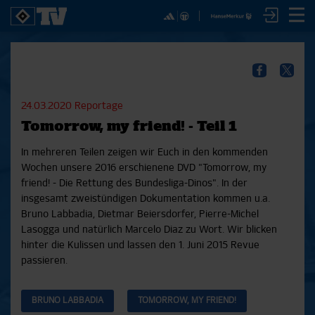
✕
SPIELE
YOUNG TALENTS
NUR DER HSV
A
SICHER DIR JETZT EIN
2. Bundesliga 20/21
U21
Interviews
S
HSVTV-ABO!
2. Bundesliga 19/20
U19
Spieltagschecks
F
24.03.2020
Reportage
2. Bundesliga 18/19
U17
Pressekonferenzen
Tomorrow, my friend! - Teil 1
Bundesliga 17/18
Reportagen
Reportagen
Mit dem HSVtv-Abo hast Du vollen Zugriff auf über
Bundesliga 16/17
Trainingslager
In mehreren Teilen zeigen wir Euch in den kommenden
100 Videos jeden Monat, darunter alle Saisonspiele
Pokal- und Testspiele
Bunte HSV-Welt
Wochen unsere 2016 erschienene DVD "Tomorrow, my
in voller Länge, sowie Spielzusammenfassungen,
Testspiele
Verein
friend! - Die Rettung des Bundesliga-Dinos". In der
exklusive Interviews, Pressekonferenzen und vieles
insgesamt zweistündigen Dokumentation kommen u.a.
mehr.
Bruno Labbadia, Dietmar Beiersdorfer, Pierre-Michel
Lasogga und natürlich Marcelo Diaz zu Wort. Wir blicken
JETZT ZUM ABO
hinter die Kulissen und lassen den 1. Juni 2015 Revue
passieren.
BRUNO LABBADIA
TOMORROW, MY FRIEND!