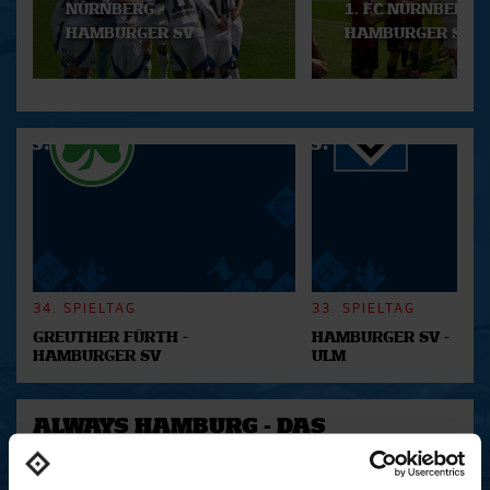
NÜRNBERG -
1. FC NÜRNBERG -
HAMBURGER SV
HAMBURGER SV
34. SPIELTAG
33. SPIELTAG
GREUTHER FÜRTH -
HAMBURGER SV -
HAMBURGER SV
ULM
ALWAYS HAMBURG - DAS
BONUSMATERIAL