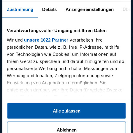
Zustimmung
Details
Anzeigeneinstellungen
Über
Verantwortungsvoller Umgang mit Ihren Daten
Wir und
unsere 1022 Partner
verarbeiten Ihre
15.12.2025
11.12.2025
persönlichen Daten, wie z. B. Ihre IP-Adresse, mithilfe
15 - STAFF-TALK
14 - STÜBI
von Technologien wie Cookies, um Informationen auf
Ihrem Gerät zu speichern und darauf zuzugreifen und so
personalisierte Werbung und Inhalte, Messungen von
Werbung und Inhalten, Zielgruppenforschung sowie
BUNDESLIGA SAISON 2025/2026
Entwicklung von Angeboten zu ermöglichen. Sie
entscheiden darüber, wer Ihre Daten für welche Zwecke
nutzt. Sie können Ihre Einwilligung jederzeit über die
Cookie-Erklärung oder durch Klicken auf das Privacy
Alle zulassen
Trigger Symbol ändern oder widerrufen
Wenn Sie es erlauben, würden wir auch gerne:
Ablehnen
34. SPIELTAG
33. SPIELTAG