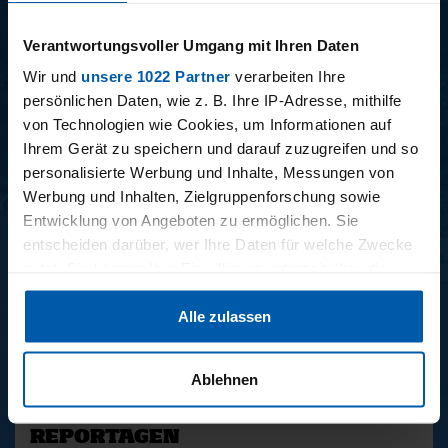
15.12.2025
11.12.2025
Verantwortungsvoller Umgang mit Ihren Daten
15 - STAFF-TALK
14 - STÜBI
Wir und
unsere 1022 Partner
verarbeiten Ihre
persönlichen Daten, wie z. B. Ihre IP-Adresse, mithilfe
von Technologien wie Cookies, um Informationen auf
Ihrem Gerät zu speichern und darauf zuzugreifen und so
BUNDESLIGA SAISON 2025/2026
personalisierte Werbung und Inhalte, Messungen von
Werbung und Inhalten, Zielgruppenforschung sowie
Entwicklung von Angeboten zu ermöglichen. Sie
entscheiden darüber, wer Ihre Daten für welche Zwecke
nutzt. Sie können Ihre Einwilligung jederzeit über die
Cookie-Erklärung oder durch Klicken auf das Privacy
Alle zulassen
Trigger Symbol ändern oder widerrufen
34. SPIELTAG
33. SPIELTAG
BAYER LEVERKUSEN -
HAMBURGER SV -
Wenn Sie es erlauben, würden wir auch gerne:
HAMBURGER SV
FREIBURG
Ablehnen
Informationen über Ihre geografische Lage erfassen,
welche bis auf einige Meter genau sein können
REPORTAGEN
Ihr Gerät durch aktives Scannen nach bestimmten