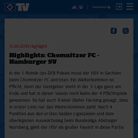
✕
SPIELE
YOUNG TALENTS
NUR DER HSV
A
SICHER DIR JETZT EIN
2. Bundesliga 20/21
U21
Interviews
S
HSVTV-ABO!
2. Bundesliga 19/20
U19
Spieltagschecks
F
11.08.2019
Highlight
2. Bundesliga 18/19
U17
Pressekonferenzen
Highlights: Chemnitzer FC -
Bundesliga 17/18
Reportagen
Reportagen
Mit dem HSVtv-Abo hast Du vollen Zugriff auf über
Hamburger SV
Bundesliga 16/17
Trainingslager
100 Videos jeden Monat, darunter alle Saisonspiele
Pokal- und Testspiele
Bunte HSV-Welt
In der 1. Runde des DFB Pokals muss der HSV in Sachsen
in voller Länge, sowie Spielzusammenfassungen,
Testspiele
Verein
beim Chemnitzer FC antreten. Ein Weiterkommen ist
exklusive Interviews, Pressekonferenzen und vieles
Pflicht, denn der Gastgeber steht in der 3. Liga ganz am
mehr.
Ende und hat in dieser Saison noch keins der 4 Pflichtspiele
gewonnen. So hat auch Trainer Dieter Hacking gesagt, dass
JETZT ZUM ABO
in erster Linie nur das Weiterkommen zählt. Nach 4
Punkten aus den ersten beiden Ligaspielen und dem
überlegenen Auswärtssieg beim Bundesliga Absteiger
Nürnberg, geht der HSV als großer Favorit in diese Partie.