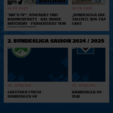
verarbeitet werden, und legen Sie Ihre Präferenzen im
Abschnitt Einzelheiten
fest.
14.02.2025
24.09.2024
"MIC'D UP", BUSFAHRT UND
„BUNDESLIGA DREAM 2
Wir verwenden Cookies, um Inhalte und Anzeigen zu
KABINENPARTY - XXL INSIDE
TALENTE AUS THAILA
MATCHDAY - PRÄSENTIERT VON
GAST
personalisieren, Funktionen für soziale Medien anbieten
HANSEMERKUR
zu können und die Zugriffe auf unsere Website zu
analysieren. Außerdem geben wir Informationen zu Ihrer
2. BUNDESLIGA SAISON 2024 / 2025
Verwendung unserer Website an unsere Partner für
soziale Medien, Werbung und Analysen weiter. Unsere
Partner führen diese Informationen möglicherweise mit
weiteren Daten zusammen, die Sie ihnen bereitgestellt
haben oder die sie im Rahmen Ihrer Nutzung der Dienste
gesammelt haben.
34. SPIELTAG
33. SPIELTAG
GREUTHER FÜRTH -
HAMBURGER SV -
HAMBURGER SV
ULM