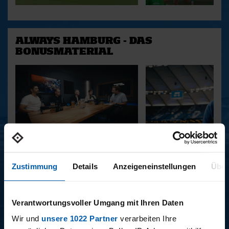
ALWAYS HAMBURG - DAS
BONUSMATERIAL
15.12.2025
11.12.2025
15 - STAFF-TALK
14 - STÜBI
Zustimmung
Details
Anzeigeneinstellungen
Über
Verantwortungsvoller Umgang mit Ihren Daten
BUNDESLIGA SAISON 2025/2026
Wir und
unsere 1022 Partner
verarbeiten Ihre