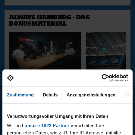
ALWAYS HAMBURG - DAS
BONUSMATERIAL
15.12.2025
11.12.2025
15 - STAFF-TALK
14 - STÜBI
Zustimmung
Details
Anzeigeneinstellungen
Über
Verantwortungsvoller Umgang mit Ihren Daten
BUNDESLIGA SAISON 2025/2026
Wir und
unsere 1022 Partner
verarbeiten Ihre
persönlichen Daten, wie z. B. Ihre IP-Adresse, mithilfe