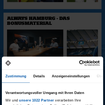
ALWAYS HAMBURG - DAS
BONUSMATERIAL
15.12.2025
11.12.2025
15 - STAFF-TALK
14 - STÜBI
Zustimmung
Details
Anzeigeneinstellungen
Über
Verantwortungsvoller Umgang mit Ihren Daten
BUNDESLIGA SAISON 2025/2026
Wir und
unsere 1022 Partner
verarbeiten Ihre