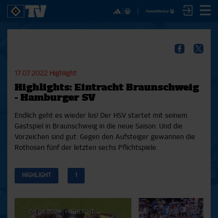
✕
SPIELE
YOUNG TALENTS
NUR DER HSV
A
SICHER DIR JETZT EIN
2. Bundesliga 20/21
U21
Interviews
S
HSVTV-ABO!
2. Bundesliga 19/20
U19
Spieltagschecks
F
17.07.2022
Highlight
2. Bundesliga 18/19
U17
Pressekonferenzen
Highlights: Eintracht Braunschweig
Bundesliga 17/18
Reportagen
Reportagen
Mit dem HSVtv-Abo hast Du vollen Zugriff auf über
- Hamburger SV
Bundesliga 16/17
Trainingslager
100 Videos jeden Monat, darunter alle Saisonspiele
Pokal- und Testspiele
Bunte HSV-Welt
Endlich geht es wieder los! Der HSV startet mit seinem
in voller Länge, sowie Spielzusammenfassungen,
Testspiele
Verein
Gastspiel in Braunschweig in die neue Saison. Und die
exklusive Interviews, Pressekonferenzen und vieles
Vorzeichen sind gut: Gegen den Aufsteiger gewannen die
mehr.
Rothosen fünf der letzten sechs Pflichtspiele.
JETZT ZUM ABO
HIGHLIGHT
1
Aktuelle
08.08.2026
|
HIGHLIGHT