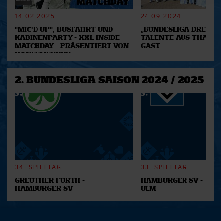
verarbeitet werden, und legen Sie Ihre Präferenzen im
Abschnitt Einzelheiten
fest.
14.02.2025
24.09.2024
"MIC'D UP", BUSFAHRT UND
„BUNDESLIGA DREAM 2
Wir verwenden Cookies, um Inhalte und Anzeigen zu
KABINENPARTY - XXL INSIDE
TALENTE AUS THAILA
MATCHDAY - PRÄSENTIERT VON
GAST
personalisieren, Funktionen für soziale Medien anbieten
HANSEMERKUR
zu können und die Zugriffe auf unsere Website zu
analysieren. Außerdem geben wir Informationen zu Ihrer
2. BUNDESLIGA SAISON 2024 / 2025
Verwendung unserer Website an unsere Partner für
soziale Medien, Werbung und Analysen weiter. Unsere
Partner führen diese Informationen möglicherweise mit
weiteren Daten zusammen, die Sie ihnen bereitgestellt
haben oder die sie im Rahmen Ihrer Nutzung der Dienste
gesammelt haben.
34. SPIELTAG
33. SPIELTAG
GREUTHER FÜRTH -
HAMBURGER SV -
HAMBURGER SV
ULM