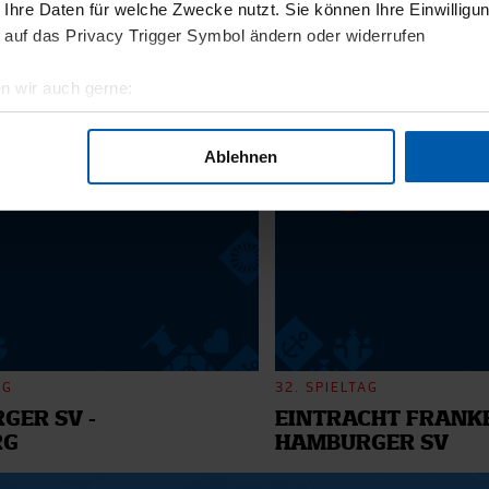
 Ihre Daten für welche Zwecke nutzt. Sie können Ihre Einwilligun
 auf das Privacy Trigger Symbol ändern oder widerrufen
11.12.2025
BI
13 - WILLI
n wir auch gerne:
geografische Lage erfassen, welche bis auf einige Meter genau 
6
Scannen nach bestimmten Merkmalen (Fingerprinting) identifizie
Ablehnen
ie Ihre persönlichen Daten verarbeitet werden, und legen Sie I
nhalte und Anzeigen zu personalisieren, Funktionen für soziale
Website zu analysieren. Außerdem geben wir Informationen zu I
r soziale Medien, Werbung und Analysen weiter. Unsere Partner
 Daten zusammen, die Sie ihnen bereitgestellt haben oder die s
n.
AG
32. SPIELTAG
GER SV -
EINTRACHT FRANKF
RG
HAMBURGER SV