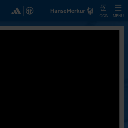
✕
LOGIN
MENÜ
CHER DIR JETZT EIN
VTV-ABO!
m HSVtv-Abo hast Du vollen Zugriff auf über 100
 jeden Monat, darunter alle Saisonspiele in voller
, sowie Spielzusammenfassungen, exklusive
iews, Pressekonferenzen und vieles mehr.
JETZT ZUM ABO