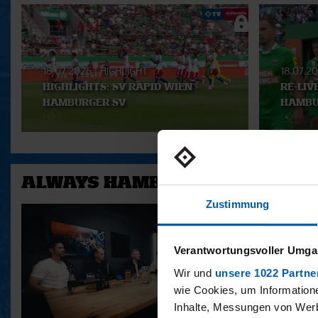
Aktuelle
Playlist
18.07.2026
|
HIGHLIGHT
18.07.2
HIGHLIGHTS: SV RAPID WIEN -
RE-LIV
HAMBURGER SV
HAMBU
ALWAYS HAMBURG - DAS BONU
Zustimmung
Verantwortungsvoller Umgan
Wir und
unsere 1022 Partne
wie Cookies, um Information
Inhalte, Messungen von Werb