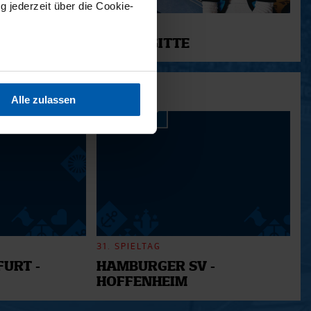
g jederzeit über die Cookie-
11.12.2025
12 - BRIGITTE
sein können
ren
Alle zulassen
hre Präferenzen im
Abschnitt
 Medien anbieten zu können
hrer Verwendung unserer
 führen diese Informationen
ie im Rahmen Ihrer Nutzung
31. SPIELTAG
URT -
HAMBURGER SV -
HOFFENHEIM