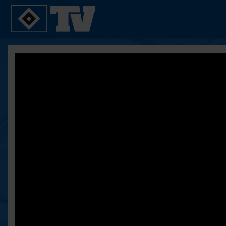
SPIELE
YOUNG TALENTS
2. Bundesliga 20/21
U21
2. Bundesliga 19/20
U19
2. Bundesliga 18/19
U17
Bundesliga 17/18
Reportagen
Bundesliga 16/17
Pokal- und Testspiele
Testspiele
ALLE VIDEOS
Suche
FAQ