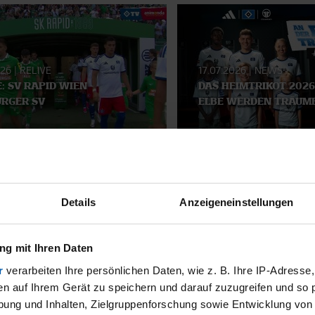
026
|
RELIVE
17.07.2026
|
NEWS
E: SV RAPID WIEN -
DAS HEIMTRIKOT 2026
RGER SV
ELBE WERDEN TRÄUM
SMATERIAL
Details
Anzeigeneinstellungen
g mit Ihren Daten
r
verarbeiten Ihre persönlichen Daten, wie z. B. Ihre IP-Adresse,
en auf Ihrem Gerät zu speichern und darauf zuzugreifen und so 
ung und Inhalten, Zielgruppenforschung sowie Entwicklung von