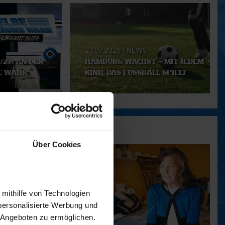
23.07.2026
|
NEWS
/27: AN DER
HAMBURG WÄCHST – MIT JEDEM
E WAHR.
KIND, DAS FUSSBALL SPIELT
Über Cookies
 mithilfe von Technologien
personalisierte Werbung und
 Angeboten zu ermöglichen.