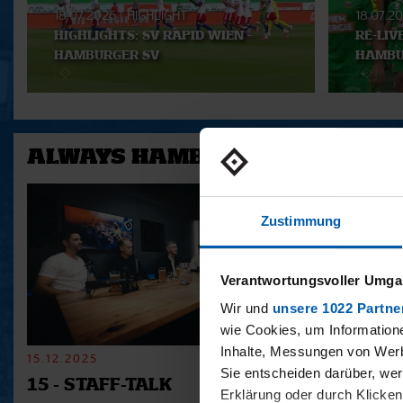
18.07.2026
|
HIGHLIGHT
18.07.2
HIGHLIGHTS: SV RAPID WIEN -
RE-LIV
HAMBURGER SV
HAMBU
ALWAYS HAMBURG - DAS BONU
Zustimmung
Verantwortungsvoller Umgan
Wir und
unsere 1022 Partne
wie Cookies, um Information
Inhalte, Messungen von Werb
15.12.2025
11.12.2025
Sie entscheiden darüber, wer
15 - STAFF-TALK
14 - STÜ
Erklärung oder durch Klicken