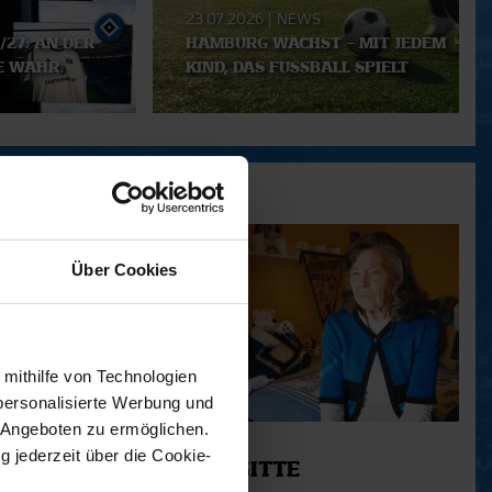
23.07.2026
|
NEWS
/27: AN DER
HAMBURG WÄCHST – MIT JEDEM
E WAHR.
KIND, DAS FUSSBALL SPIELT
Über Cookies
 mithilfe von Technologien
personalisierte Werbung und
 Angeboten zu ermöglichen.
11.12.2025
g jederzeit über die Cookie-
12 - BRIGITTE