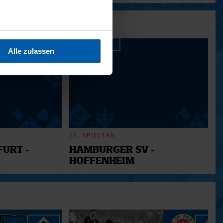
sein können
ren
Alle zulassen
hre Präferenzen im
Abschnitt
 Medien anbieten zu können
hrer Verwendung unserer
 führen diese Informationen
ie im Rahmen Ihrer Nutzung
31. SPIELTAG
URT -
HAMBURGER SV -
HOFFENHEIM