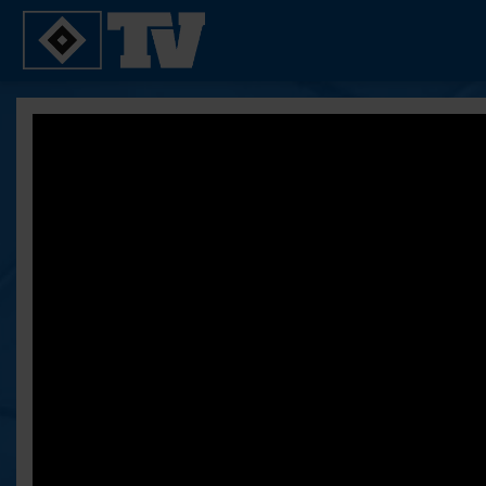
SPIELE
YOUNG TALENTS
2. Bundesliga 20/21
U21
2. Bundesliga 19/20
U19
2. Bundesliga 18/19
U17
Bundesliga 17/18
Reportagen
Bundesliga 16/17
Pokal- und Testspiele
Testspiele
ALLE VIDEOS
Suche
FAQ