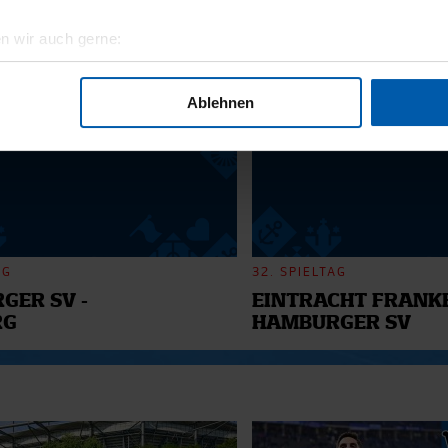
n wir auch gerne:
6
geografische Lage erfassen, welche bis auf einige Meter genau 
Scannen nach bestimmten Merkmalen (Fingerprinting) identifizie
Ablehnen
ie Ihre persönlichen Daten verarbeitet werden, und legen Sie I
nhalte und Anzeigen zu personalisieren, Funktionen für soziale
Website zu analysieren. Außerdem geben wir Informationen zu I
r soziale Medien, Werbung und Analysen weiter. Unsere Partner
 Daten zusammen, die Sie ihnen bereitgestellt haben oder die s
AG
32. SPIELTAG
n.
GER SV -
EINTRACHT FRANKF
RG
HAMBURGER SV