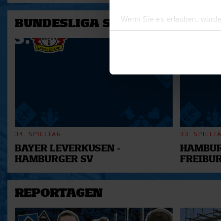
Wenn Sie es erlauben, würde
BUNDESLIGA SAISON 2025/202
Informationen über Ihre 
Ihr Gerät durch aktives 
Erfahren Sie mehr darüber, w
Einzelheiten
fest.
Wir verwenden Cookies, um I
und die Zugriffe auf unsere 
Website an unsere Partner fü
möglicherweise mit weiteren
34. SPIELTAG
33. SPIELT
der Dienste gesammelt habe
BAYER LEVERKUSEN -
HAMBUR
HAMBURGER SV
FREIBU
REPORTAGEN