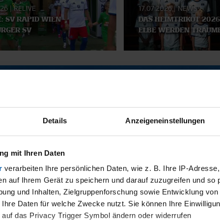
026
|
RELIVE
17.07.2026
|
NEWS
E: SV RAPID WIEN -
DAS HEIMTRIKOT 2026
RGER SV
ELBE WERDEN TRÄUM
SMATERIAL
Details
Anzeigeneinstellungen
g mit Ihren Daten
r
verarbeiten Ihre persönlichen Daten, wie z. B. Ihre IP-Adresse,
en auf Ihrem Gerät zu speichern und darauf zuzugreifen und so 
ung und Inhalten, Zielgruppenforschung sowie Entwicklung von
11.12.2025
 Ihre Daten für welche Zwecke nutzt. Sie können Ihre Einwilligun
BI
13 - WILLI
 auf das Privacy Trigger Symbol ändern oder widerrufen