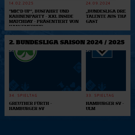
Abschnitt Einzelheiten
14.02.2025
fest.
24.09.2024
"MIC'D UP", BUSFAHRT UND
„BUNDESLIGA DREAM 2
KABINENPARTY - XXL INSIDE
TALENTE AUS THAILA
Wir verwenden Cookies, um Inhalte und Anzeigen zu
MATCHDAY - PRÄSENTIERT VON
GAST
personalisieren, Funktionen für soziale Medien anbieten
HANSEMERKUR
zu können und die Zugriffe auf unsere Website zu
analysieren. Außerdem geben wir Informationen zu Ihrer
2. BUNDESLIGA SAISON 2024 / 2025
Verwendung unserer Website an unsere Partner für
soziale Medien, Werbung und Analysen weiter. Unsere
Partner führen diese Informationen möglicherweise mit
weiteren Daten zusammen, die Sie ihnen bereitgestellt
haben oder die sie im Rahmen Ihrer Nutzung der Dienste
gesammelt haben.
34. SPIELTAG
33. SPIELTAG
GREUTHER FÜRTH -
HAMBURGER SV -
HAMBURGER SV
ULM