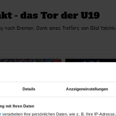
t - das Tor der U19
y nach Bremen. Dank eines Treffers von Bilal Yalci
026
|
RELIVE
17.07.2026
|
NEWS
Details
Anzeigeneinstellungen
E: SV RAPID WIEN -
DAS HEIMTRIKOT 2026
RGER SV
ELBE WERDEN TRÄUM
g mit Ihren Daten
r
verarbeiten Ihre persönlichen Daten, wie z. B. Ihre IP-Adresse,