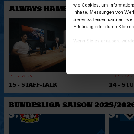
wie Cookies, um Information
ALWAYS HAMBURG - DAS BONU
Inhalte, Messungen von Werb
Sie entscheiden darüber, wer
Erklärung oder durch Klicken
Wenn Sie es erlauben, würde
Informationen über Ihre 
Ihr Gerät durch aktives 
Erfahren Sie mehr darüber, w
Einzelheiten
fest.
15.12.2025
11.12.2025
15 - STAFF-TALK
14 - STÜ
Wir verwenden Cookies, um I
und die Zugriffe auf unsere 
Website an unsere Partner fü
BUNDESLIGA SAISON 2025/202
möglicherweise mit weiteren
der Dienste gesammelt habe