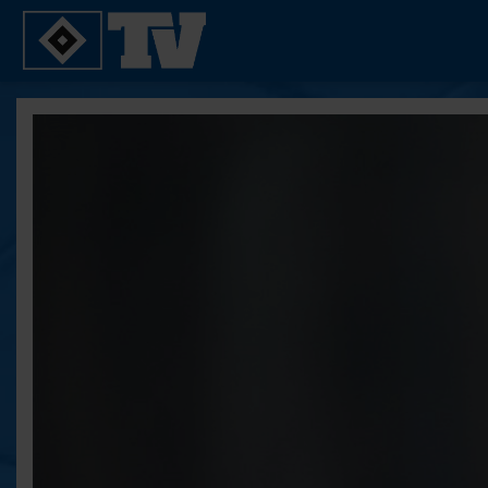
SPIELE
YOUNG TALENTS
2. Bundesliga 20/21
U21
2. Bundesliga 19/20
U19
2. Bundesliga 18/19
U17
Bundesliga 17/18
Reportagen
Bundesliga 16/17
Pokal- und Testspiele
Testspiele
ALLE VIDEOS
Suche
FAQ