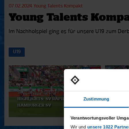
07.02.2024
Young Talents Kompakt
Young Talents Kompak
Im Nachholspiel ging es für unsere U19 zum Derb
U19
Aktuelle
Playlist
18.07.2026
|
HIGHLIGHT
18.07.2
Zustimmung
HIGHLIGHTS: SV RAPID WIEN -
RE-LIV
HAMBURGER SV
HAMBU
Verantwortungsvoller Umgan
Wir und
unsere 1022 Partne