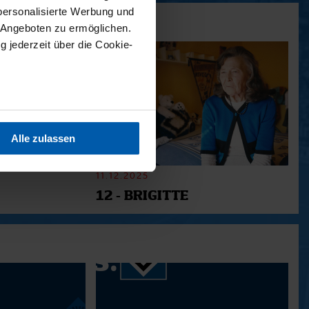
personalisierte Werbung und
 Angeboten zu ermöglichen.
g jederzeit über die Cookie-
sein können
ren
Alle zulassen
hre Präferenzen im
Abschnitt
11.12.2025
12 - BRIGITTE
 Medien anbieten zu können
hrer Verwendung unserer
 führen diese Informationen
ie im Rahmen Ihrer Nutzung