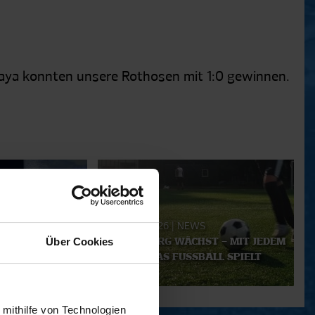
nkaya konnten unsere Rothosen mit 1:0 gewinnen.
23.07.2026
|
NEWS
Über Cookies
/27: AN DER
HAMBURG WÄCHST – MIT JEDEM
E WAHR.
KIND, DAS FUSSBALL SPIELT
 mithilfe von Technologien