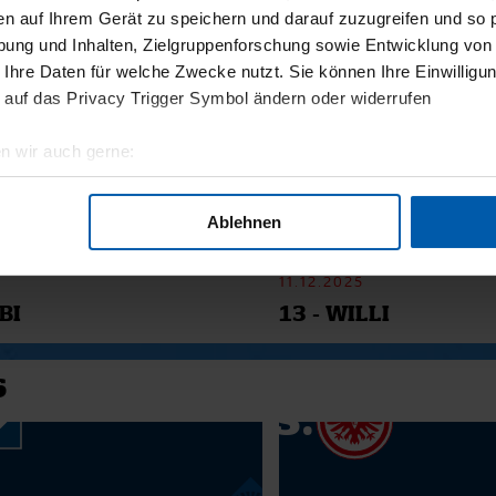
en auf Ihrem Gerät zu speichern und darauf zuzugreifen und so 
SMATERIAL
ung und Inhalten, Zielgruppenforschung sowie Entwicklung von
 Ihre Daten für welche Zwecke nutzt. Sie können Ihre Einwilligun
 auf das Privacy Trigger Symbol ändern oder widerrufen
n wir auch gerne:
geografische Lage erfassen, welche bis auf einige Meter genau 
Scannen nach bestimmten Merkmalen (Fingerprinting) identifizie
Ablehnen
ie Ihre persönlichen Daten verarbeitet werden, und legen Sie I
11.12.2025
BI
13 - WILLI
nhalte und Anzeigen zu personalisieren, Funktionen für soziale
Website zu analysieren. Außerdem geben wir Informationen zu I
r soziale Medien, Werbung und Analysen weiter. Unsere Partner
6
 Daten zusammen, die Sie ihnen bereitgestellt haben oder die s
n.