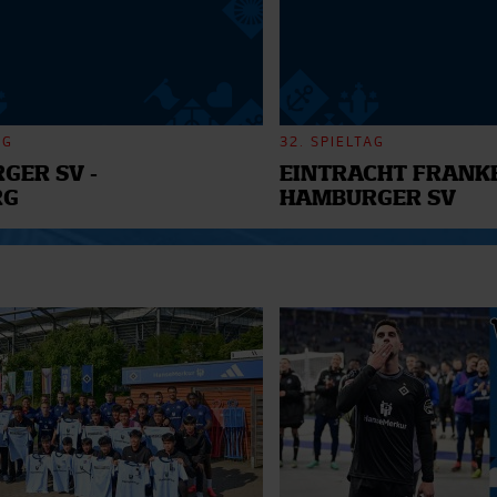
AG
32. SPIELTAG
GER SV -
EINTRACHT FRANKF
RG
HAMBURGER SV