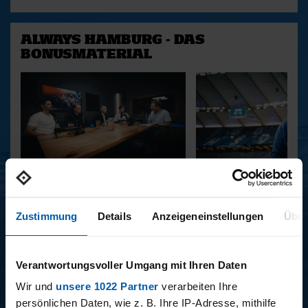
ALWAYS HAMBURG - DAS
BONUSMATERIAL
15.12.2025
11.12.2025
15 - STAFF-TALK
14 - STÜBI
Zustimmung
Details
Anzeigeneinstellungen
Über
Verantwortungsvoller Umgang mit Ihren Daten
BUNDESLIGA SAISON 2025/2026
Wir und
unsere 1022 Partner
verarbeiten Ihre
persönlichen Daten, wie z. B. Ihre IP-Adresse, mithilfe