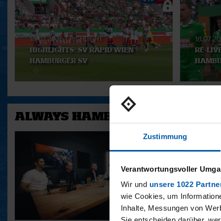
Playlist
18.07.2026
|
HIGHLIGHT
18.07.2
HIGHLIGHTS: SV RAPID WIEN -
RE-LIV
HAMBURGER SV
HAMBU
ALWAYS HAMBURG - DAS BONU
Zustimmung
Verantwortungsvoller Umgan
Wir und
unsere 1022 Partne
wie Cookies, um Information
Inhalte, Messungen von Werb
Sie entscheiden darüber, wer