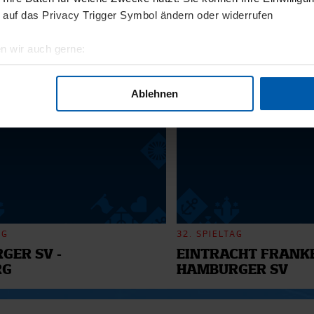
11.12.2025
 auf das Privacy Trigger Symbol ändern oder widerrufen
BI
13 - WILLI
n wir auch gerne:
geografische Lage erfassen, welche bis auf einige Meter genau 
6
Scannen nach bestimmten Merkmalen (Fingerprinting) identifizie
Ablehnen
ie Ihre persönlichen Daten verarbeitet werden, und legen Sie I
nhalte und Anzeigen zu personalisieren, Funktionen für soziale
Website zu analysieren. Außerdem geben wir Informationen zu I
r soziale Medien, Werbung und Analysen weiter. Unsere Partner
 Daten zusammen, die Sie ihnen bereitgestellt haben oder die s
n.
AG
32. SPIELTAG
GER SV -
EINTRACHT FRANKF
RG
HAMBURGER SV