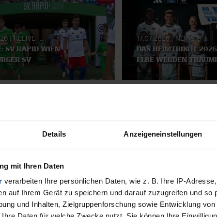
026
|
RELIVE
17.07.2026
|
NEWS
E: SV RAPID WIEN -
DAS HEIMTRIKOT 2026
RGER SV
ELBE WERDEN TRÄUM
SMATERIAL
Details
Anzeigeneinstellungen
g mit Ihren Daten
r
verarbeiten Ihre persönlichen Daten, wie z. B. Ihre IP-Adresse,
en auf Ihrem Gerät zu speichern und darauf zuzugreifen und so 
ung und Inhalten, Zielgruppenforschung sowie Entwicklung von
 Ihre Daten für welche Zwecke nutzt. Sie können Ihre Einwilligun