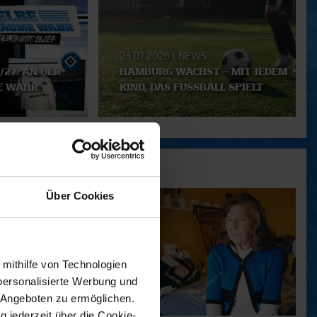
23.07.2026
|
NEWS
/27: AN DER
HAMBURG WÄCHST – MIT JEDEM
E WAHR.
KIND, DAS FUSSBALL SPIELT
Über Cookies
 mithilfe von Technologien
personalisierte Werbung und
 Angeboten zu ermöglichen.
g jederzeit über die Cookie-