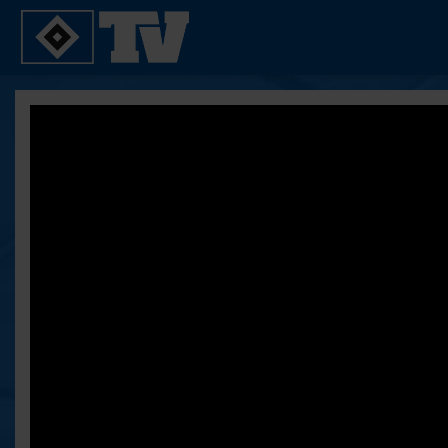
SPIELE
YOUNG TALENTS
2. Bundesliga 20/21
U21
2. Bundesliga 19/20
U19
2. Bundesliga 18/19
U17
Bundesliga 17/18
Reportagen
Bundesliga 16/17
Pokal- und Testspiele
Testspiele
ALLE VIDEOS
Suche
FAQ