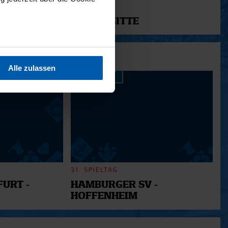
11.12.2025
12 - BRIGITTE
sein können
ren
Alle zulassen
hre Präferenzen im
Abschnitt
 Medien anbieten zu können
hrer Verwendung unserer
 führen diese Informationen
ie im Rahmen Ihrer Nutzung
31. SPIELTAG
URT -
HAMBURGER SV -
HOFFENHEIM