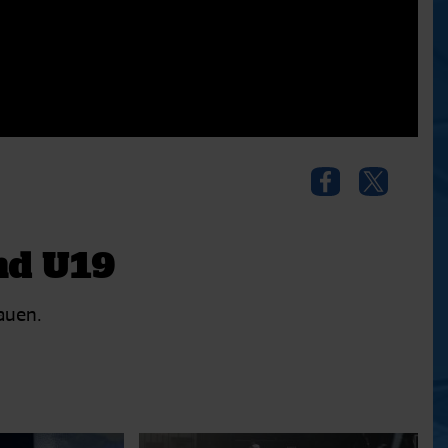
nd U19
auen.