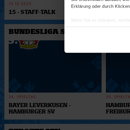
15.12.2025
11.12.2025
Erklärung oder durch Klicken
15 - STAFF-TALK
14 - STÜ
Wenn Sie es erlauben, würde
Informationen über Ihre 
BUNDESLIGA SAISON 2025/202
Ihr Gerät durch aktives 
Erfahren Sie mehr darüber, w
Einzelheiten
fest.
Wir verwenden Cookies, um I
und die Zugriffe auf unsere 
Website an unsere Partner fü
möglicherweise mit weiteren
der Dienste gesammelt habe
34. SPIELTAG
33. SPIELT
BAYER LEVERKUSEN -
HAMBUR
HAMBURGER SV
FREIBU