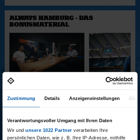
ALWAYS HAMBURG - DAS
BONUSMATERIAL
15.12.2025
11.12.2025
15 - STAFF-TALK
14 - STÜBI
Zustimmung
Details
Anzeigeneinstellungen
Über
Verantwortungsvoller Umgang mit Ihren Daten
BUNDESLIGA SAISON 2025/2026
Wir und
unsere 1022 Partner
verarbeiten Ihre
persönlichen Daten, wie z. B. Ihre IP-Adresse, mithilfe