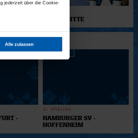
g jederzeit über die Cookie-
11.12.2025
12 - BRIGITTE
sein können
ren
Alle zulassen
hre Präferenzen im
Abschnitt
 Medien anbieten zu können
hrer Verwendung unserer
 führen diese Informationen
ie im Rahmen Ihrer Nutzung
31. SPIELTAG
URT -
HAMBURGER SV -
HOFFENHEIM