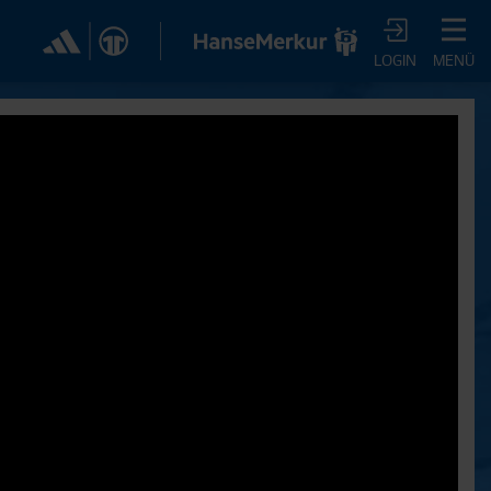
✕
LOGIN
MENÜ
CHER DIR JETZT EIN
VTV-ABO!
m HSVtv-Abo hast Du vollen Zugriff auf über 100
 jeden Monat, darunter alle Saisonspiele in voller
, sowie Spielzusammenfassungen, exklusive
iews, Pressekonferenzen und vieles mehr.
JETZT ZUM ABO