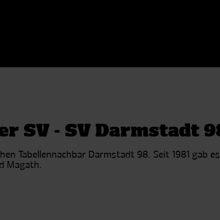
er SV - SV Darmstadt 9
en Tabellennachbar Darmstadt 98. Seit 1981 gab es 
nd Magath.