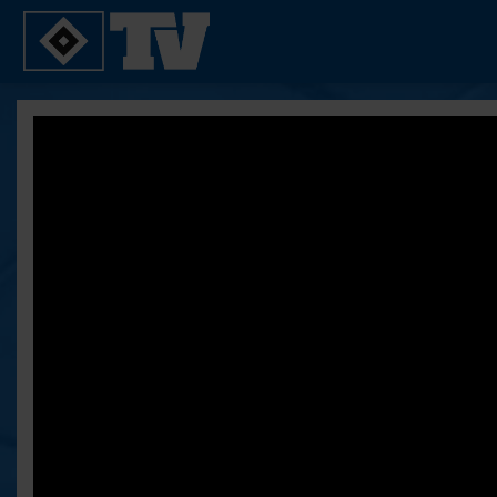
SPIELE
YOUNG TALENTS
2. Bundesliga 20/21
U21
2. Bundesliga 19/20
U19
2. Bundesliga 18/19
U17
Bundesliga 17/18
Reportagen
Bundesliga 16/17
Pokal- und Testspiele
Testspiele
ALLE VIDEOS
Suche
FAQ