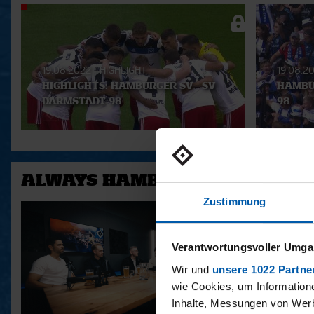
Aktuelle
Playlist
19.08.2022
|
HIGHLIGHT
19.08.2
HIGHLIGHTS: HAMBURGER SV - SV
HAMBU
DARMSTADT 98
98
ALWAYS HAMBURG - DAS BONU
Zustimmung
Verantwortungsvoller Umgan
Wir und
unsere 1022 Partne
wie Cookies, um Information
Inhalte, Messungen von Werb