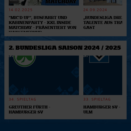
verarbeitet werden, und legen Sie Ihre Präferenzen im
Abschnitt Einzelheiten
fest.
14.02.2025
24.09.2024
"MIC'D UP", BUSFAHRT UND
„BUNDESLIGA DREAM 2
Wir verwenden Cookies, um Inhalte und Anzeigen zu
KABINENPARTY - XXL INSIDE
TALENTE AUS THAILA
MATCHDAY - PRÄSENTIERT VON
GAST
personalisieren, Funktionen für soziale Medien anbieten
HANSEMERKUR
zu können und die Zugriffe auf unsere Website zu
analysieren. Außerdem geben wir Informationen zu Ihrer
2. BUNDESLIGA SAISON 2024 / 2025
Verwendung unserer Website an unsere Partner für
soziale Medien, Werbung und Analysen weiter. Unsere
Partner führen diese Informationen möglicherweise mit
weiteren Daten zusammen, die Sie ihnen bereitgestellt
haben oder die sie im Rahmen Ihrer Nutzung der Dienste
gesammelt haben.
34. SPIELTAG
33. SPIELTAG
GREUTHER FÜRTH -
HAMBURGER SV -
HAMBURGER SV
ULM