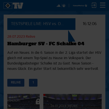
✕
SPIELE
YOUNG TALENTS
NUR DER HSV
A
TESTSPIELE LIVE: HSV vs. OSC Lille
16:12:06
SICHER DIR JETZT EIN
2. Bundesliga 20/21
U21
Interviews
S
HSVTV-ABO!
2. Bundesliga 19/20
U19
Spieltagschecks
F
28.07.2023
Relive
2. Bundesliga 18/19
U17
Pressekonferenzen
Hamburger SV - FC Schalke 04
Bundesliga 17/18
Reportagen
Reportagen
Mit dem HSVtv-Abo hast Du vollen Zugriff auf über
Bundesliga 16/17
Trainingslager
Auf ein Neues. In die 6. Saison in der 2. Liga startet der HSV
100 Videos jeden Monat, darunter alle Saisonspiele
Pokal- und Testspiele
Bunte HSV-Welt
gleich mit einem Top-Spiel zu Hause im Volkspark. Der
in voller Länge, sowie Spielzusammenfassungen,
Testspiele
Verein
Bundesligaabsteiger Schalke ist zu Gast. Neue Saison -
exklusive Interviews, Pressekonferenzen und vieles
neues Glück. Ein guter Start ist bekanntlich sehr wertvoll.
mehr.
RELIVE
1
JETZT ZUM ABO
Aktuelle
023
|
HIGHLIGHT
Playlist
IGHTS:
28.07.2023
|
RELIVE