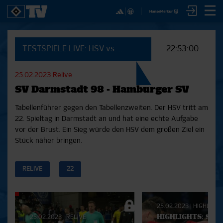
✕
SPIELE
YOUNG TALENTS
NUR DER HSV
A
TESTSPIELE LIVE: HSV vs. OSC Lille
22:53:00
SICHER DIR JETZT EIN
2. Bundesliga 20/21
U21
Interviews
S
HSVTV-ABO!
2. Bundesliga 19/20
U19
Spieltagschecks
F
25.02.2023
Relive
2. Bundesliga 18/19
U17
Pressekonferenzen
SV Darmstadt 98 - Hamburger SV
Bundesliga 17/18
Reportagen
Reportagen
Mit dem HSVtv-Abo hast Du vollen Zugriff auf über
Bundesliga 16/17
Trainingslager
Tabellenführer gegen den Tabellenzweiten. Der HSV tritt am
100 Videos jeden Monat, darunter alle Saisonspiele
Pokal- und Testspiele
Bunte HSV-Welt
22. Spieltag in Darmstadt an und hat eine echte Aufgabe
in voller Länge, sowie Spielzusammenfassungen,
Testspiele
Verein
vor der Brust. Ein Sieg würde den HSV dem großen Ziel ein
exklusive Interviews, Pressekonferenzen und vieles
Stück näher bringen.
mehr.
RELIVE
22
JETZT ZUM ABO
Aktuelle
25.02.2023
|
HIGHLIGHT
Playlist
HIGHLIGHTS: SV
25.02.2023
|
RELIVE