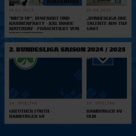
verarbeitet werden, und legen Sie Ihre Präferenzen im
Abschnitt Einzelheiten
fest.
14.02.2025
24.09.2024
"MIC'D UP", BUSFAHRT UND
„BUNDESLIGA DREAM 2
Wir verwenden Cookies, um Inhalte und Anzeigen zu
KABINENPARTY - XXL INSIDE
TALENTE AUS THAILA
MATCHDAY - PRÄSENTIERT VON
GAST
personalisieren, Funktionen für soziale Medien anbieten
HANSEMERKUR
zu können und die Zugriffe auf unsere Website zu
analysieren. Außerdem geben wir Informationen zu Ihrer
2. BUNDESLIGA SAISON 2024 / 2025
Verwendung unserer Website an unsere Partner für
soziale Medien, Werbung und Analysen weiter. Unsere
Partner führen diese Informationen möglicherweise mit
weiteren Daten zusammen, die Sie ihnen bereitgestellt
haben oder die sie im Rahmen Ihrer Nutzung der Dienste
gesammelt haben.
34. SPIELTAG
33. SPIELTAG
GREUTHER FÜRTH -
HAMBURGER SV -
HAMBURGER SV
ULM