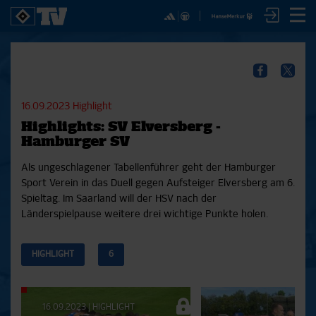
✕
SPIELE
YOUNG TALENTS
NUR DER HSV
A
SICHER DIR JETZT EIN
2. Bundesliga 20/21
U21
Interviews
S
HSVTV-ABO!
2. Bundesliga 19/20
U19
Spieltagschecks
F
16.09.2023
Highlight
2. Bundesliga 18/19
U17
Pressekonferenzen
Highlights: SV Elversberg -
Bundesliga 17/18
Reportagen
Reportagen
Mit dem HSVtv-Abo hast Du vollen Zugriff auf über
Hamburger SV
Bundesliga 16/17
Trainingslager
100 Videos jeden Monat, darunter alle Saisonspiele
Pokal- und Testspiele
Bunte HSV-Welt
Als ungeschlagener Tabellenführer geht der Hamburger
in voller Länge, sowie Spielzusammenfassungen,
Testspiele
Verein
Sport Verein in das Duell gegen Aufsteiger Elversberg am 6.
exklusive Interviews, Pressekonferenzen und vieles
Spieltag. Im Saarland will der HSV nach der
mehr.
Länderspielpause weitere drei wichtige Punkte holen.
JETZT ZUM ABO
HIGHLIGHT
6
Aktuelle
16.09.2023
|
HIGHLIGHT