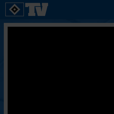
SPIELE
YOUNG TALENTS
2. Bundesliga 20/21
U21
2. Bundesliga 19/20
U19
2. Bundesliga 18/19
U17
Bundesliga 17/18
Reportagen
Bundesliga 16/17
Pokal- und Testspiele
Testspiele
ALLE VIDEOS
Suche
FAQ