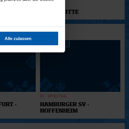
11.12.2025
12 - BRIGITTE
sein können
ren
Alle zulassen
hre Präferenzen im
Abschnitt
 Medien anbieten zu können
hrer Verwendung unserer
 führen diese Informationen
ie im Rahmen Ihrer Nutzung
31. SPIELTAG
URT -
HAMBURGER SV -
HOFFENHEIM