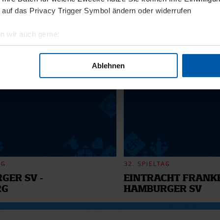
11.12.2025
 auf das Privacy Trigger Symbol ändern oder widerrufen
BI
13 - WILLI
n wir auch gerne:
geografische Lage erfassen, welche bis auf einige Meter genau 
6
Scannen nach bestimmten Merkmalen (Fingerprinting) identifizie
Ablehnen
ie Ihre persönlichen Daten verarbeitet werden, und legen Sie I
nhalte und Anzeigen zu personalisieren, Funktionen für soziale
Website zu analysieren. Außerdem geben wir Informationen zu I
r soziale Medien, Werbung und Analysen weiter. Unsere Partner
 Daten zusammen, die Sie ihnen bereitgestellt haben oder die s
n.
AG
32. SPIELTAG
GER SV -
EINTRACHT FRANKF
RG
HAMBURGER SV