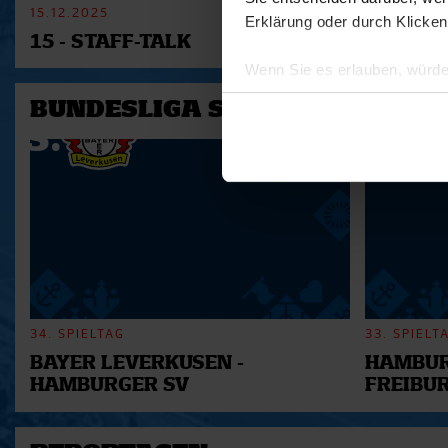
15.12.2025
11.12.2025
Erklärung oder durch Klicken
15 - STAFF-TALK
14 - STÜ
Wenn Sie es erlauben, würde
Informationen über Ihre 
BUNDESLIGA SAISON 2025/202
Ihr Gerät durch aktives 
Erfahren Sie mehr darüber, w
Einzelheiten
fest.
Wir verwenden Cookies, um I
und die Zugriffe auf unsere 
Website an unsere Partner fü
möglicherweise mit weiteren
der Dienste gesammelt habe
34. SPIELTAG
33. SPIELT
BAYER LEVERKUSEN -
HAMBUR
HAMBURGER SV
FREIBU