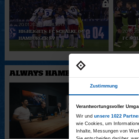
Playlist
20.01.2024
|
HIGHLIGHT
HIGHLIGHTS: FC SCHALKE 04 -
20.01.2
HAMBURGER SV
FC SCH
ALWAYS HAMBURG - DAS BONU
Zustimmung
Verantwortungsvoller Umgan
Wir und
unsere 1022 Partne
wie Cookies, um Information
Inhalte, Messungen von Werb
Sie entscheiden darüber, wer