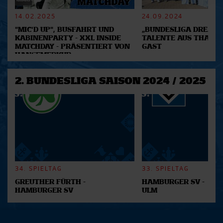
verarbeitet werden, und legen Sie Ihre Präferenzen im
Abschnitt Einzelheiten
fest.
14.02.2025
24.09.2024
"MIC'D UP", BUSFAHRT UND
„BUNDESLIGA DREAM 2
Wir verwenden Cookies, um Inhalte und Anzeigen zu
KABINENPARTY - XXL INSIDE
TALENTE AUS THAILA
MATCHDAY - PRÄSENTIERT VON
GAST
personalisieren, Funktionen für soziale Medien anbieten
HANSEMERKUR
zu können und die Zugriffe auf unsere Website zu
analysieren. Außerdem geben wir Informationen zu Ihrer
2. BUNDESLIGA SAISON 2024 / 2025
Verwendung unserer Website an unsere Partner für
soziale Medien, Werbung und Analysen weiter. Unsere
Partner führen diese Informationen möglicherweise mit
weiteren Daten zusammen, die Sie ihnen bereitgestellt
haben oder die sie im Rahmen Ihrer Nutzung der Dienste
gesammelt haben.
34. SPIELTAG
33. SPIELTAG
GREUTHER FÜRTH -
HAMBURGER SV -
HAMBURGER SV
ULM