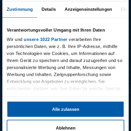
Zustimmung
Details
Anzeigeneinstellungen
Über
Verantwortungsvoller Umgang mit Ihren Daten
Wir und
unsere 1022 Partner
verarbeiten Ihre
15.12.2025
11.12.2025
persönlichen Daten, wie z. B. Ihre IP-Adresse, mithilfe
15 - STAFF-TALK
14 - STÜBI
von Technologien wie Cookies, um Informationen auf
Ihrem Gerät zu speichern und darauf zuzugreifen und so
personalisierte Werbung und Inhalte, Messungen von
Werbung und Inhalten, Zielgruppenforschung sowie
BUNDESLIGA SAISON 2025/2026
Entwicklung von Angeboten zu ermöglichen. Sie
entscheiden darüber, wer Ihre Daten für welche Zwecke
nutzt. Sie können Ihre Einwilligung jederzeit über die
Cookie-Erklärung oder durch Klicken auf das Privacy
Alle zulassen
Trigger Symbol ändern oder widerrufen
Wenn Sie es erlauben, würden wir auch gerne:
Ablehnen
34. SPIELTAG
33. SPIELTAG