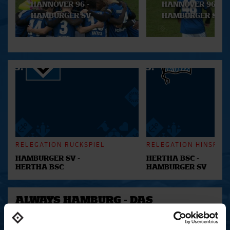
HANNOVER 96 -
HANNOVER 96 -
HAMBURGER SV
HAMBURGER SV
RELEGATION RÜCKSPIEL
RELEGATION HINSPIEL
HAMBURGER SV -
HERTHA BSC -
HERTHA BSC
HAMBURGER SV
ALWAYS HAMBURG - DAS
BONUSMATERIAL