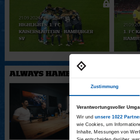
Playlist
21.09.2024
|
HIGHLIGHT
HIGHLIGHTS: 1. FC
21.09.2
KAISERSLAUTERN - HAMBURGER
1. FC 
SV
HAMBU
ALWAYS HAMBURG - DAS BONU
Zustimmung
Verantwortungsvoller Umgan
Wir und
unsere 1022 Partne
wie Cookies, um Information
Inhalte, Messungen von Werb
Sie entscheiden darüber, wer