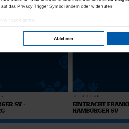
11.12.2025
 auf das Privacy Trigger Symbol ändern oder widerrufen
BI
13 - WILLI
n wir auch gerne:
geografische Lage erfassen, welche bis auf einige Meter genau 
6
Scannen nach bestimmten Merkmalen (Fingerprinting) identifizie
Ablehnen
ie Ihre persönlichen Daten verarbeitet werden, und legen Sie I
nhalte und Anzeigen zu personalisieren, Funktionen für soziale
Website zu analysieren. Außerdem geben wir Informationen zu I
r soziale Medien, Werbung und Analysen weiter. Unsere Partner
 Daten zusammen, die Sie ihnen bereitgestellt haben oder die s
n.
AG
32. SPIELTAG
GER SV -
EINTRACHT FRANKF
RG
HAMBURGER SV