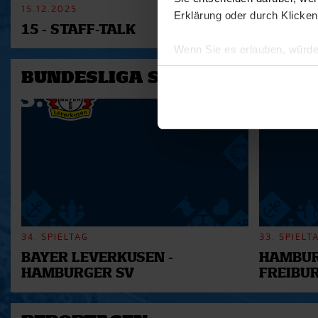
15.12.2025
11.12.2025
Erklärung oder durch Klicken
15 - STAFF-TALK
14 - STÜ
Wenn Sie es erlauben, würde
Informationen über Ihre 
BUNDESLIGA SAISON 2025/202
Ihr Gerät durch aktives 
Erfahren Sie mehr darüber, w
Einzelheiten
fest.
Wir verwenden Cookies, um I
und die Zugriffe auf unsere 
Website an unsere Partner fü
möglicherweise mit weiteren
der Dienste gesammelt habe
34. SPIELTAG
33. SPIELT
BAYER LEVERKUSEN -
HAMBUR
HAMBURGER SV
FREIBU