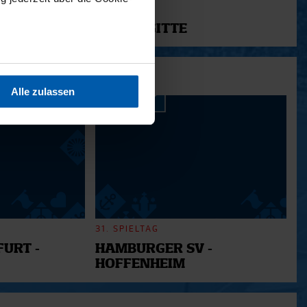
11.12.2025
12 - BRIGITTE
sein können
ren
Alle zulassen
hre Präferenzen im
Abschnitt
 Medien anbieten zu können
hrer Verwendung unserer
 führen diese Informationen
ie im Rahmen Ihrer Nutzung
31. SPIELTAG
URT -
HAMBURGER SV -
HOFFENHEIM