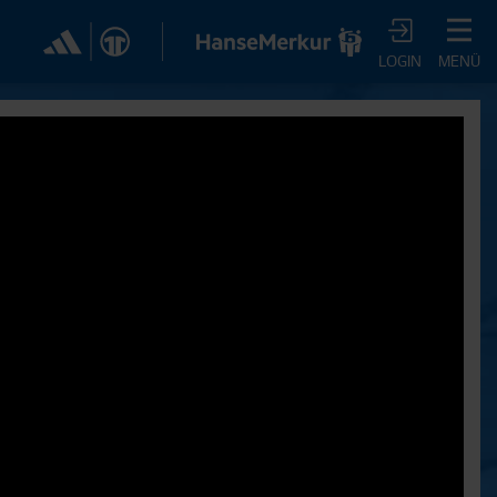
✕
LOGIN
MENÜ
CHER DIR JETZT EIN
VTV-ABO!
m HSVtv-Abo hast Du vollen Zugriff auf über 100
 jeden Monat, darunter alle Saisonspiele in voller
, sowie Spielzusammenfassungen, exklusive
iews, Pressekonferenzen und vieles mehr.
JETZT ZUM ABO