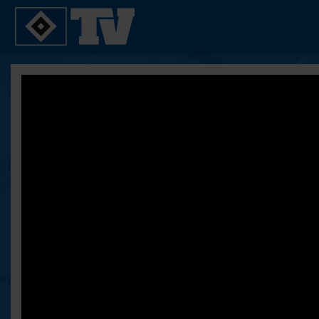
SPIELE
YOUNG TALENTS
2. Bundesliga 20/21
U21
2. Bundesliga 19/20
U19
2. Bundesliga 18/19
U17
Bundesliga 17/18
Reportagen
Bundesliga 16/17
Pokal- und Testspiele
Testspiele
ALLE VIDEOS
Suche
FAQ