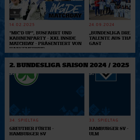
Partner führen diese Informationen möglicherweise mit
weiteren Daten zusammen, die Sie ihnen bereitgestellt
haben oder die sie im Rahmen Ihrer Nutzung der Dienste
14.02.2025
24.09.2024
gesammelt haben.
"MIC'D UP", BUSFAHRT UND
„BUNDESLIGA DREAM 2
KABINENPARTY - XXL INSIDE
TALENTE AUS THAILA
MATCHDAY - PRÄSENTIERT VON
GAST
HANSEMERKUR
2. BUNDESLIGA SAISON 2024 / 2025
34. SPIELTAG
33. SPIELTAG
GREUTHER FÜRTH -
HAMBURGER SV -
HAMBURGER SV
ULM