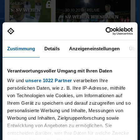
018
|
HIGHLIGHT
Playlist
IGHTS: SV WEHEN
30.10.2018
|
RELIVE
ADEN -
SV WEHEN WIESBADEN -
URGER SV
HAMBURGER SV
Zustimmung
Details
Anzeigeneinstellungen
Über
ALWAYS HAMBURG - DAS
BONUSMATERIAL
Verantwortungsvoller Umgang mit Ihren Daten
Wir und
unsere 1022 Partner
verarbeiten Ihre
persönlichen Daten, wie z. B. Ihre IP-Adresse, mithilfe
von Technologien wie Cookies, um Informationen auf
Ihrem Gerät zu speichern und darauf zuzugreifen und so
personalisierte Werbung und Inhalte, Messungen von
Werbung und Inhalten, Zielgruppenforschung sowie
15.12.2025
11.12.2025
Entwicklung von Angeboten zu ermöglichen. Sie
15 - STAFF-TALK
14 - STÜBI
entscheiden darüber, wer Ihre Daten für welche Zwecke