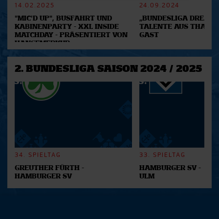
Abschnitt Einzelheiten
14.02.2025
fest.
24.09.2024
"MIC'D UP", BUSFAHRT UND
„BUNDESLIGA DREAM 2
KABINENPARTY - XXL INSIDE
TALENTE AUS THAILA
Wir verwenden Cookies, um Inhalte und Anzeigen zu
MATCHDAY - PRÄSENTIERT VON
GAST
personalisieren, Funktionen für soziale Medien anbieten
HANSEMERKUR
zu können und die Zugriffe auf unsere Website zu
analysieren. Außerdem geben wir Informationen zu Ihrer
2. BUNDESLIGA SAISON 2024 / 2025
Verwendung unserer Website an unsere Partner für
soziale Medien, Werbung und Analysen weiter. Unsere
Partner führen diese Informationen möglicherweise mit
weiteren Daten zusammen, die Sie ihnen bereitgestellt
haben oder die sie im Rahmen Ihrer Nutzung der Dienste
gesammelt haben.
34. SPIELTAG
33. SPIELTAG
GREUTHER FÜRTH -
HAMBURGER SV -
HAMBURGER SV
ULM