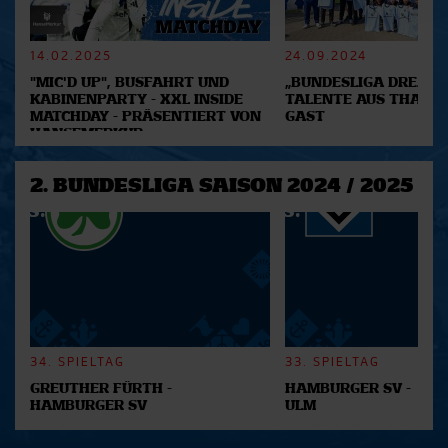
verarbeitet werden, und legen Sie Ihre Präferenzen im
Abschnitt Einzelheiten
fest.
14.02.2025
24.09.2024
"MIC'D UP", BUSFAHRT UND
„BUNDESLIGA DREAM 2
Wir verwenden Cookies, um Inhalte und Anzeigen zu
KABINENPARTY - XXL INSIDE
TALENTE AUS THAILA
personalisieren, Funktionen für soziale Medien anbieten
MATCHDAY - PRÄSENTIERT VON
GAST
zu können und die Zugriffe auf unsere Website zu
HANSEMERKUR
analysieren. Außerdem geben wir Informationen zu Ihrer
Verwendung unserer Website an unsere Partner für
2. BUNDESLIGA SAISON 2024 / 2025
soziale Medien, Werbung und Analysen weiter. Unsere
Partner führen diese Informationen möglicherweise mit
weiteren Daten zusammen, die Sie ihnen bereitgestellt
haben oder die sie im Rahmen Ihrer Nutzung der Dienste
gesammelt haben.
34. SPIELTAG
33. SPIELTAG
GREUTHER FÜRTH -
HAMBURGER SV -
HAMBURGER SV
ULM