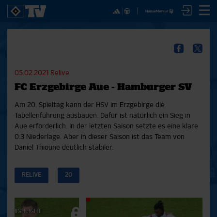
✕
SPIELE
YOUNG TALENTS
NUR DER HSV
A
SICHER DIR JETZT EIN
2. Bundesliga 20/21
U21
Interviews
S
HSVTV-ABO!
2. Bundesliga 19/20
U19
Spieltagschecks
F
05.02.2021
Relive
2. Bundesliga 18/19
U17
Pressekonferenzen
FC Erzgebirge Aue - Hamburger SV
Bundesliga 17/18
Reportagen
Reportagen
Mit dem HSVtv-Abo hast Du vollen Zugriff auf über
Bundesliga 16/17
Trainingslager
Am 20. Spieltag kann der HSV im Erzgebirge die
100 Videos jeden Monat, darunter alle Saisonspiele
Pokal- und Testspiele
Bunte HSV-Welt
Tabellenführung ausbauen. Dafür ist natürlich ein Sieg in
in voller Länge, sowie Spielzusammenfassungen,
Testspiele
Verein
Aue erforderlich. In der letzten Saison setzte es eine klare
exklusive Interviews, Pressekonferenzen und vieles
0:3 Niederlage. Aber in dieser Saison ist das Team von
mehr.
Daniel Thioune deutlich stabiler.
JETZT ZUM ABO
RELIVE
20
Aktuelle
021
|
HIGHLIGHT