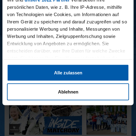
persönlichen Daten, wie z. B. Ihre IP-Adresse, mithilfe
von Technologien wie Cookies, um Informationen auf
Ihrem Gerät zu speichern und darauf zuzugreifen und so
personalisierte Werbung und Inhalte, Messungen von
Werbung und Inhalten, Zielgruppenforschung sowie
Entwicklung von Angeboten zu ermöglichen. Sie
entscheiden darüber, wer Ihre Daten für welche Zwecke
34. SPIELTAG
33. SPIELTAG
nutzt. Sie können Ihre Einwilligung jederzeit über die
BAYER LEVERKUSEN -
HAMBURGER SV -
Cookie-Erklärung oder durch Klicken auf das Privacy
HAMBURGER SV
FREIBURG
Alle zulassen
Trigger Symbol ändern oder widerrufen
REPORTAGEN
Wenn Sie es erlauben, würden wir auch gerne:
Ablehnen
Informationen über Ihre geografische Lage erfassen,
welche bis auf einige Meter genau sein können
Ihr Gerät durch aktives Scannen nach bestimmten
Merkmalen (Fingerprinting) identifizieren
Erfahren Sie mehr darüber, wie Ihre persönlichen Daten
verarbeitet werden, und legen Sie Ihre Präferenzen im