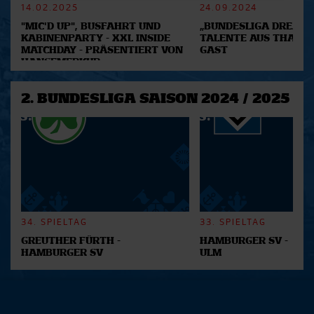
Abschnitt Einzelheiten
14.02.2025
fest.
24.09.2024
"MIC'D UP", BUSFAHRT UND
„BUNDESLIGA DREAM 2
KABINENPARTY - XXL INSIDE
TALENTE AUS THAILA
Wir verwenden Cookies, um Inhalte und Anzeigen zu
MATCHDAY - PRÄSENTIERT VON
GAST
personalisieren, Funktionen für soziale Medien anbieten
HANSEMERKUR
zu können und die Zugriffe auf unsere Website zu
analysieren. Außerdem geben wir Informationen zu Ihrer
2. BUNDESLIGA SAISON 2024 / 2025
Verwendung unserer Website an unsere Partner für
soziale Medien, Werbung und Analysen weiter. Unsere
Partner führen diese Informationen möglicherweise mit
weiteren Daten zusammen, die Sie ihnen bereitgestellt
haben oder die sie im Rahmen Ihrer Nutzung der Dienste
gesammelt haben.
34. SPIELTAG
33. SPIELTAG
GREUTHER FÜRTH -
HAMBURGER SV -
HAMBURGER SV
ULM