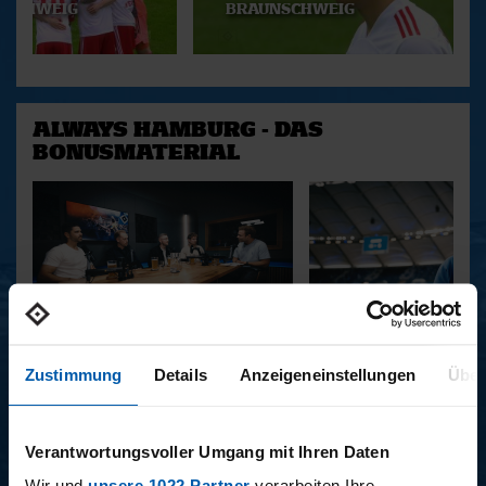
NSCHWEIG
BRAUNSCHWEIG
ALWAYS HAMBURG - DAS
BONUSMATERIAL
15.12.2025
11.12.2025
Zustimmung
Details
Anzeigeneinstellungen
Über
15 - STAFF-TALK
14 - STÜBI
Verantwortungsvoller Umgang mit Ihren Daten
BUNDESLIGA SAISON 2025/2026
Wir und
unsere 1022 Partner
verarbeiten Ihre