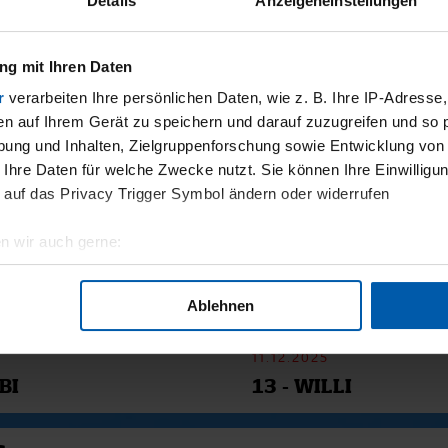
Details
Anzeigeneinstellungen
AG
32. SPIELTAG
ORN -
HAMBURGER SV -
GER SV
INGOLSTADT
g mit Ihren Daten
r
verarbeiten Ihre persönlichen Daten, wie z. B. Ihre IP-Adresse,
en auf Ihrem Gerät zu speichern und darauf zuzugreifen und so 
SMATERIAL
ung und Inhalten, Zielgruppenforschung sowie Entwicklung von
 Ihre Daten für welche Zwecke nutzt. Sie können Ihre Einwilligun
 auf das Privacy Trigger Symbol ändern oder widerrufen
n wir auch gerne:
geografische Lage erfassen, welche bis auf einige Meter genau 
Scannen nach bestimmten Merkmalen (Fingerprinting) identifizie
Ablehnen
ie Ihre persönlichen Daten verarbeitet werden, und legen Sie I
11.12.2025
BI
13 - WILLI
nhalte und Anzeigen zu personalisieren, Funktionen für soziale
Website zu analysieren. Außerdem geben wir Informationen zu I
r soziale Medien, Werbung und Analysen weiter. Unsere Partner