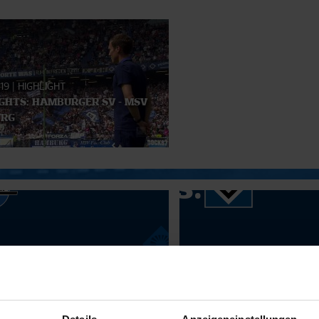
019
|
HIGHLIGHT
GHTS: HAMBURGER SV - MSV
URG