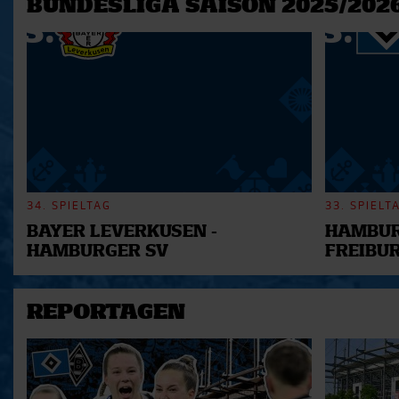
BUNDESLIGA SAISON 2025/202
möglicherweise mit weiteren
der Dienste gesammelt habe
34. SPIELTAG
33. SPIELT
BAYER LEVERKUSEN -
HAMBUR
HAMBURGER SV
FREIBU
REPORTAGEN