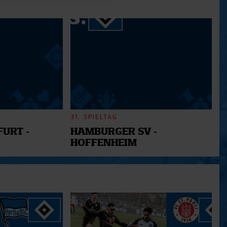
ie im Rahmen Ihrer Nutzung
31. SPIELTAG
URT -
HAMBURGER SV -
HOFFENHEIM