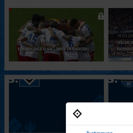
Aktuelle
Playlist
19.05.2
19.05.2019
|
RELIVE
HIGHLI
HAMBURGER SV - MSV DUISBURG
DUISB