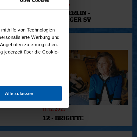
Über Cookies
31. SPIELTAG
UNION BERLIN -
HAMBURGER SV
 mithilfe von Technologien
personalisierte Werbung und
 Angeboten zu ermöglichen.
g jederzeit über die Cookie-
sein können
ren
Alle zulassen
hre Präferenzen im
Abschnitt
11.12.2025
12 - BRIGITTE
 Medien anbieten zu können
hrer Verwendung unserer
 führen diese Informationen