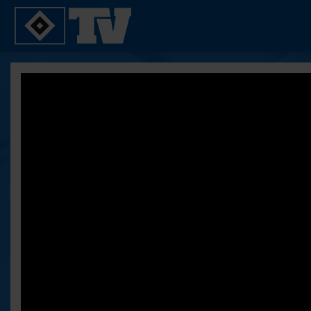
SPIELE
YOUNG TALENTS
2. Bundesliga 20/21
U21
2. Bundesliga 19/20
U19
2. Bundesliga 18/19
U17
Bundesliga 17/18
Reportagen
Bundesliga 16/17
Pokal- und Testspiele
Testspiele
ALLE VIDEOS
Suche
FAQ