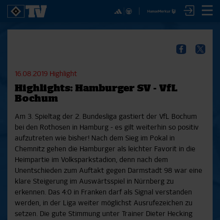
✕
SPIELE
YOUNG TALENTS
NUR DER HSV
A
SICHER DIR JETZT EIN
2. Bundesliga 20/21
U21
Interviews
S
HSVTV-ABO!
2. Bundesliga 19/20
U19
Spieltagschecks
F
16.08.2019
Highlight
2. Bundesliga 18/19
U17
Pressekonferenzen
Highlights: Hamburger SV - VfL
Bundesliga 17/18
Reportagen
Reportagen
Mit dem HSVtv-Abo hast Du vollen Zugriff auf über
Bochum
Bundesliga 16/17
Trainingslager
100 Videos jeden Monat, darunter alle Saisonspiele
Pokal- und Testspiele
Bunte HSV-Welt
Am 3. Spieltag der 2. Bundesliga gastiert der VfL Bochum
in voller Länge, sowie Spielzusammenfassungen,
Testspiele
Verein
bei den Rothosen in Hamburg - es gilt weiterhin so positiv
exklusive Interviews, Pressekonferenzen und vieles
aufzutreten wie bisher! Nach dem Sieg im Pokal in
mehr.
Chemnitz gehen die Hamburger als leichter Favorit in die
Heimpartie im Volksparkstadion, denn nach dem
JETZT ZUM ABO
Unentschieden zum Auftakt gegen Darmstadt 98 war eine
klare Steigerung im Auswärtsspiel in Nürnberg zu
erkennen. Das 4:0 in Franken darf als Signal verstanden
werden, in der Liga weiter möglichst Ausrufezeichen zu
setzen. Die gute Stimmung unter Trainer Dieter Hecking