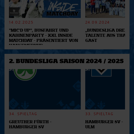
Partner führen diese Informationen möglicherweise mit
weiteren Daten zusammen, die Sie ihnen bereitgestellt
haben oder die sie im Rahmen Ihrer Nutzung der Dienste
14.02.2025
24.09.2024
gesammelt haben.
"MIC'D UP", BUSFAHRT UND
„BUNDESLIGA DREAM 2
KABINENPARTY - XXL INSIDE
TALENTE AUS THAILA
MATCHDAY - PRÄSENTIERT VON
GAST
HANSEMERKUR
2. BUNDESLIGA SAISON 2024 / 2025
34. SPIELTAG
33. SPIELTAG
GREUTHER FÜRTH -
HAMBURGER SV -
HAMBURGER SV
ULM