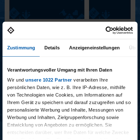
34. SPIELTAG
33. SPIELTAG
HAMBURGER SV -
HEIDENHEIM -
SANDHAUSEN
HAMBURGER SV
Zustimmung
Details
Anzeigeneinstellungen
Über
ALWAYS HAMBURG - DAS
BONUSMATERIAL
Verantwortungsvoller Umgang mit Ihren Daten
Wir und
unsere 1022 Partner
verarbeiten Ihre
persönlichen Daten, wie z. B. Ihre IP-Adresse, mithilfe
von Technologien wie Cookies, um Informationen auf
Ihrem Gerät zu speichern und darauf zuzugreifen und so
personalisierte Werbung und Inhalte, Messungen von
Werbung und Inhalten, Zielgruppenforschung sowie
15.12.2025
11.12.2025
Entwicklung von Angeboten zu ermöglichen. Sie
15 - STAFF-TALK
14 - STÜBI
entscheiden darüber, wer Ihre Daten für welche Zwecke
nutzt. Sie können Ihre Einwilligung jederzeit über die