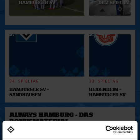
HAMBURGER SV
DEM SPIEL IN AUE
34. SPIELTAG
33. SPIELTAG
HAMBURGER SV -
HEIDENHEIM -
SANDHAUSEN
HAMBURGER SV
ALWAYS HAMBURG - DAS
BONUSMATERIAL