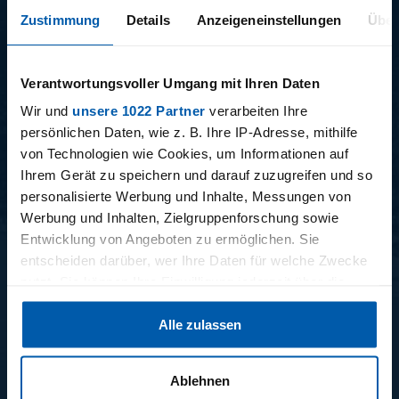
Zustimmung
Details
Anzeigeneinstellungen
Über
Verantwortungsvoller Umgang mit Ihren Daten
15.12.2025
11.12.2025
Wir und
unsere 1022 Partner
verarbeiten Ihre
15 - STAFF-TALK
14 - STÜBI
persönlichen Daten, wie z. B. Ihre IP-Adresse, mithilfe
von Technologien wie Cookies, um Informationen auf
Ihrem Gerät zu speichern und darauf zuzugreifen und so
personalisierte Werbung und Inhalte, Messungen von
Werbung und Inhalten, Zielgruppenforschung sowie
BUNDESLIGA SAISON 2025/2026
Entwicklung von Angeboten zu ermöglichen. Sie
entscheiden darüber, wer Ihre Daten für welche Zwecke
nutzt. Sie können Ihre Einwilligung jederzeit über die
Cookie-Erklärung oder durch Klicken auf das Privacy
Alle zulassen
Trigger Symbol ändern oder widerrufen
Wenn Sie es erlauben, würden wir auch gerne:
34. SPIELTAG
33. SPIELTAG
Ablehnen
Informationen über Ihre geografische Lage erfassen,