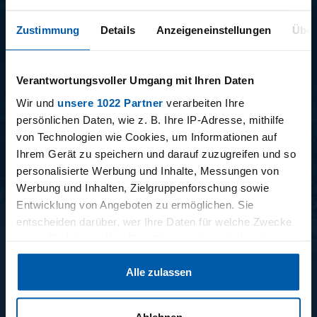
Zustimmung
Details
Anzeigeneinstellungen
Über
Verantwortungsvoller Umgang mit Ihren Daten
Wir und
unsere 1022 Partner
verarbeiten Ihre
15.12.2025
11.12.2025
persönlichen Daten, wie z. B. Ihre IP-Adresse, mithilfe
15 - STAFF-TALK
14 - STÜBI
von Technologien wie Cookies, um Informationen auf
Ihrem Gerät zu speichern und darauf zuzugreifen und so
personalisierte Werbung und Inhalte, Messungen von
Werbung und Inhalten, Zielgruppenforschung sowie
Entwicklung von Angeboten zu ermöglichen. Sie
BUNDESLIGA SAISON 2025/2026
entscheiden darüber, wer Ihre Daten für welche Zwecke
nutzt. Sie können Ihre Einwilligung jederzeit über die
Cookie-Erklärung oder durch Klicken auf das Privacy
Alle zulassen
Trigger Symbol ändern oder widerrufen
Wenn Sie es erlauben, würden wir auch gerne:
Ablehnen