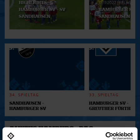
Playlist
HIGHLIGHTS:
12.11.2022
|
RELIVE
HAMBURGER SV - SV
HAMBURGER SV - 
SANDHAUSEN
SANDHAUSEN
34. SPIELTAG
33. SPIELTAG
SANDHAUSEN -
HAMBURGER SV -
HAMBURGER SV
GREUTHER FÜRTH
ALWAYS HAMBURG - DAS
BONUSMATERIAL