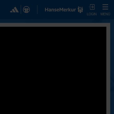
✕
LOGIN
MENÜ
CHER DIR JETZT EIN
VTV-ABO!
m HSVtv-Abo hast Du vollen Zugriff auf über 100
 jeden Monat, darunter alle Saisonspiele in voller
, sowie Spielzusammenfassungen, exklusive
iews, Pressekonferenzen und vieles mehr.
JETZT ZUM ABO