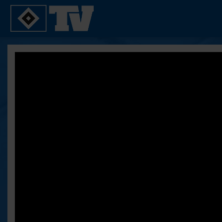
SPIELE
YOUNG TALENTS
2. Bundesliga 20/21
U21
2. Bundesliga 19/20
U19
2. Bundesliga 18/19
U17
Bundesliga 17/18
Reportagen
Bundesliga 16/17
Pokal- und Testspiele
Testspiele
ALLE VIDEOS
Suche
FAQ