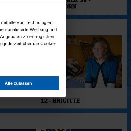
-
HAMBURGER SV -
PADERBORN
 mithilfe von Technologien
personalisierte Werbung und
 Angeboten zu ermöglichen.
g jederzeit über die Cookie-
sein können
ren
Alle zulassen
hre Präferenzen im
Abschnitt
11.12.2025
12 - BRIGITTE
 Medien anbieten zu können
hrer Verwendung unserer
 führen diese Informationen
ie im Rahmen Ihrer Nutzung