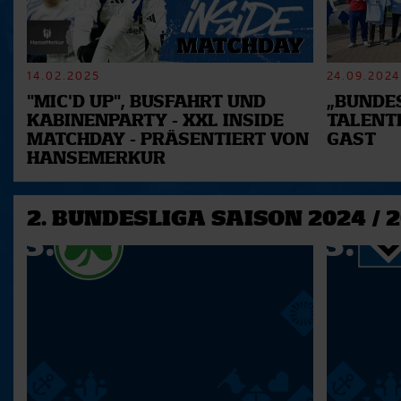
14.02.2025
24.09.2024
"MIC'D UP", BUSFAHRT UND
„BUNDES
KABINENPARTY - XXL INSIDE
TALENT
MATCHDAY - PRÄSENTIERT VON
GAST
HANSEMERKUR
2. BUNDESLIGA SAISON 2024 / 