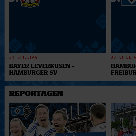
der Dienste gesammelt habe
34. SPIELTAG
33. SPIELT
BAYER LEVERKUSEN -
HAMBUR
HAMBURGER SV
FREIBU
REPORTAGEN