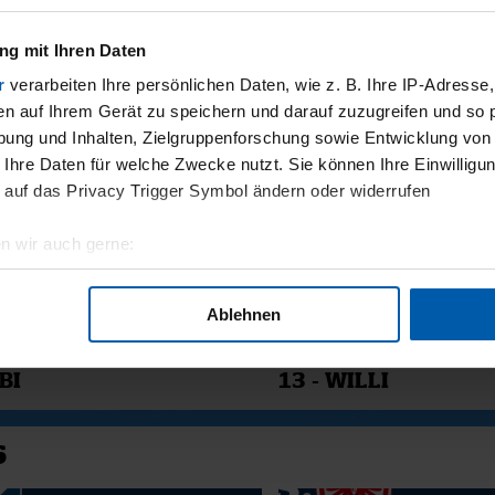
GER SV -
JAHN REGENSBURG 
ER FÜRTH
HAMBURGER SV
g mit Ihren Daten
r
verarbeiten Ihre persönlichen Daten, wie z. B. Ihre IP-Adresse,
SMATERIAL
en auf Ihrem Gerät zu speichern und darauf zuzugreifen und so 
ung und Inhalten, Zielgruppenforschung sowie Entwicklung von
 Ihre Daten für welche Zwecke nutzt. Sie können Ihre Einwilligun
 auf das Privacy Trigger Symbol ändern oder widerrufen
n wir auch gerne:
geografische Lage erfassen, welche bis auf einige Meter genau 
Scannen nach bestimmten Merkmalen (Fingerprinting) identifizie
Ablehnen
ie Ihre persönlichen Daten verarbeitet werden, und legen Sie I
11.12.2025
BI
13 - WILLI
nhalte und Anzeigen zu personalisieren, Funktionen für soziale
Website zu analysieren. Außerdem geben wir Informationen zu I
6
r soziale Medien, Werbung und Analysen weiter. Unsere Partner
 Daten zusammen, die Sie ihnen bereitgestellt haben oder die s