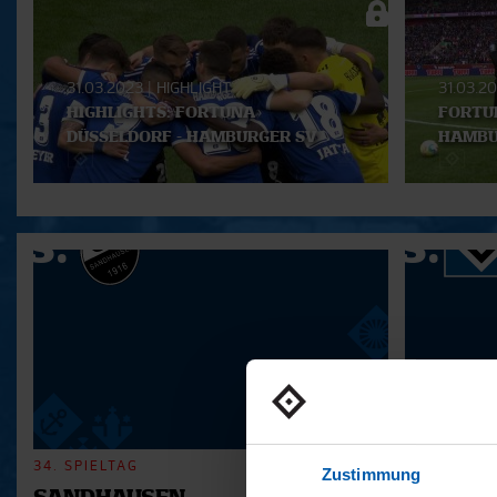
Playlist
31.03.2023
|
HIGHLIGHT
31.03.2
HIGHLIGHTS: FORTUNA
FORTU
DÜSSELDORF - HAMBURGER SV
HAMBU
34. SPIELTAG
33. SPIELT
Zustimmung