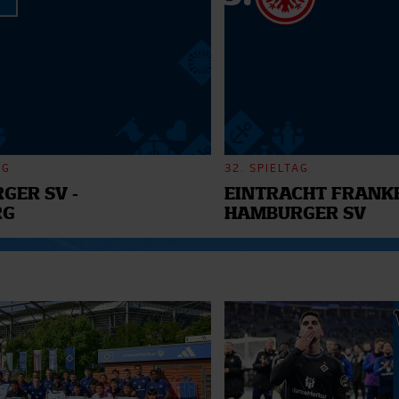
n.
AG
32. SPIELTAG
GER SV -
EINTRACHT FRANKF
RG
HAMBURGER SV