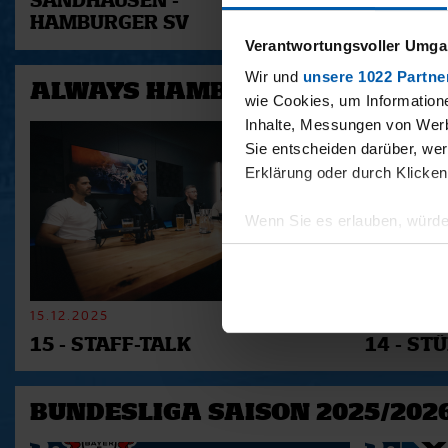
SANDHAUSEN -
HAMBUR
HAMBURGER SV
GREUTH
Verantwortungsvoller Umgan
Wir und
unsere 1022 Partne
ALWAYS HAMBURG - DAS BONU
wie Cookies, um Information
Inhalte, Messungen von Werb
Sie entscheiden darüber, wer
Erklärung oder durch Klicken
Wenn Sie es erlauben, würde
Informationen über Ihre 
Ihr Gerät durch aktives 
Erfahren Sie mehr darüber, w
15.12.2025
11.12.2025
Einzelheiten
fest.
15 - STAFF-TALK
14 - STÜ
Wir verwenden Cookies, um I
und die Zugriffe auf unsere 
BUNDESLIGA SAISON 2025/202
Website an unsere Partner fü
möglicherweise mit weiteren