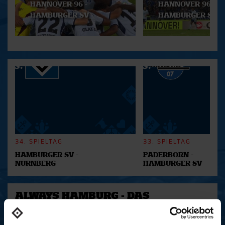
HANNOVER 96 -
HANNOVER 96 -
HAMBURGER SV
HAMBURGER SV
34. SPIELTAG
33. SPIELTAG
HAMBURGER SV -
PADERBORN -
NÜRNBERG
HAMBURGER SV
ALWAYS HAMBURG - DAS
BONUSMATERIAL