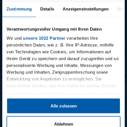
Zustimmung
Details
Anzeigeneinstellungen
Über
Verantwortungsvoller Umgang mit Ihren Daten
Wir und
unsere 1022 Partner
verarbeiten Ihre
15.12.2025
11.12.2025
persönlichen Daten, wie z. B. Ihre IP-Adresse, mithilfe
15 - STAFF-TALK
14 - STÜBI
von Technologien wie Cookies, um Informationen auf
Ihrem Gerät zu speichern und darauf zuzugreifen und so
personalisierte Werbung und Inhalte, Messungen von
Werbung und Inhalten, Zielgruppenforschung sowie
BUNDESLIGA SAISON 2025/2026
Entwicklung von Angeboten zu ermöglichen. Sie
entscheiden darüber, wer Ihre Daten für welche Zwecke
nutzt. Sie können Ihre Einwilligung jederzeit über die
Cookie-Erklärung oder durch Klicken auf das Privacy
Alle zulassen
Trigger Symbol ändern oder widerrufen
Wenn Sie es erlauben, würden wir auch gerne:
Ablehnen
34. SPIELTAG
33. SPIELTAG