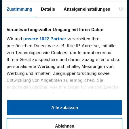
Zustimmung
Details
Anzeigeneinstellungen
Über
Verantwortungsvoller Umgang mit Ihren Daten
Wir und
unsere 1022 Partner
verarbeiten Ihre
15.12.2025
11.12.2025
persönlichen Daten, wie z. B. Ihre IP-Adresse, mithilfe
15 - STAFF-TALK
14 - STÜBI
von Technologien wie Cookies, um Informationen auf
Ihrem Gerät zu speichern und darauf zuzugreifen und so
personalisierte Werbung und Inhalte, Messungen von
Werbung und Inhalten, Zielgruppenforschung sowie
BUNDESLIGA SAISON 2025/2026
Entwicklung von Angeboten zu ermöglichen. Sie
entscheiden darüber, wer Ihre Daten für welche Zwecke
nutzt. Sie können Ihre Einwilligung jederzeit über die
Cookie-Erklärung oder durch Klicken auf das Privacy
Alle zulassen
Trigger Symbol ändern oder widerrufen
Wenn Sie es erlauben, würden wir auch gerne:
Ablehnen
34. SPIELTAG
33. SPIELTAG