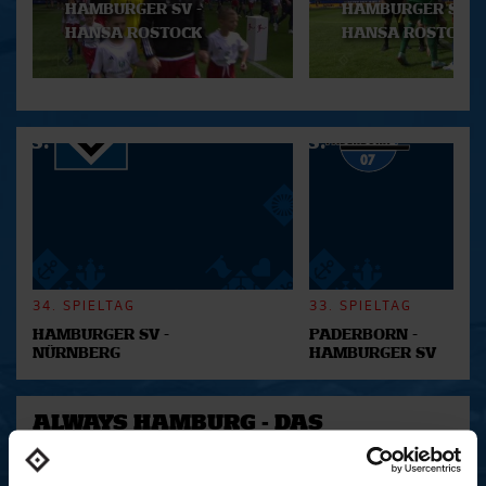
HAMBURGER SV -
HAMBURGER SV -
HANSA ROSTOCK
HANSA ROSTOCK
34. SPIELTAG
33. SPIELTAG
HAMBURGER SV -
PADERBORN -
NÜRNBERG
HAMBURGER SV
ALWAYS HAMBURG - DAS
BONUSMATERIAL