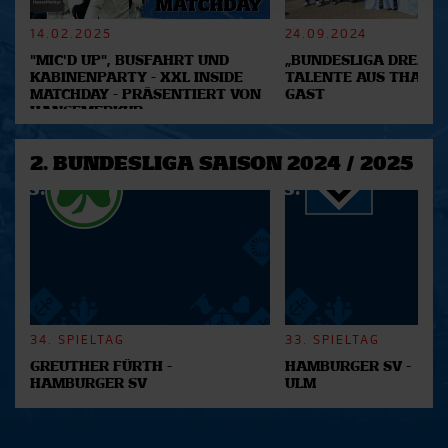
verarbeitet werden, und legen Sie Ihre Präferenzen im
Abschnitt Einzelheiten
fest.
14.02.2025
24.09.2024
"MIC'D UP", BUSFAHRT UND
„BUNDESLIGA DREAM 2
Wir verwenden Cookies, um Inhalte und Anzeigen zu
KABINENPARTY - XXL INSIDE
TALENTE AUS THAILA
MATCHDAY - PRÄSENTIERT VON
GAST
personalisieren, Funktionen für soziale Medien anbieten
HANSEMERKUR
zu können und die Zugriffe auf unsere Website zu
analysieren. Außerdem geben wir Informationen zu Ihrer
2. BUNDESLIGA SAISON 2024 / 2025
Verwendung unserer Website an unsere Partner für
soziale Medien, Werbung und Analysen weiter. Unsere
Partner führen diese Informationen möglicherweise mit
weiteren Daten zusammen, die Sie ihnen bereitgestellt
haben oder die sie im Rahmen Ihrer Nutzung der Dienste
gesammelt haben.
34. SPIELTAG
33. SPIELTAG
GREUTHER FÜRTH -
HAMBURGER SV -
HAMBURGER SV
ULM